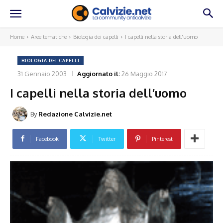
Home
Aree tematiche
Biologia dei capelli
I capelli nella storia dell'uomo
BIOLOGIA DEI CAPELLI
31 Gennaio 2003
Aggiornato il:
26 Maggio 2017
I capelli nella storia dell’uomo
By
Redazione Calvizie.net
Facebook
Twitter
Pinterest