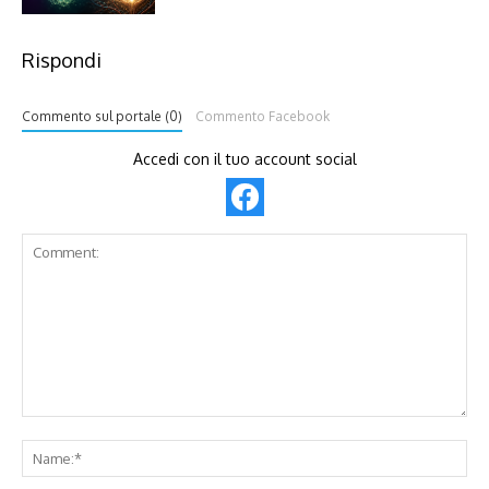
Rispondi
Commento sul portale (0)
Commento Facebook
Accedi con il tuo account social
Comment:
Na