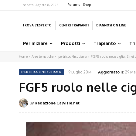
Forums
Shop
sabato, Agosto 8, 2026
TROVA L’ESPERTO
CENTRI TRAPIANTI
DIAGNOSI ON LINE
Per iniziare
Prodotti
Trapianto
Tr
Home
Aree tematiche
Ipertricosi/Irsutismo
FGF5 ruolo nelle ciglia. E nei c
9 Luglio 2014
Aggiornato il:
29 Ma
IPERTRICOSI/IRSUTISMO
FGF5 ruolo nelle cigl
By
Redazione Calvizie.net