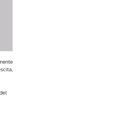
amente
scita,
del