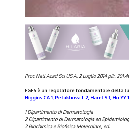
Proc Natl Acad Sci US A. 2 Luglio 2014 pii:. 201.
FGF5 è un regolatore fondamentale della lun
Higgins CA 1, Petukhova L 2, Harel S 1, Ho YY 1
1 Dipartimento di Dermatologia
2 Dipartimento di Dermatologia ed Epidemiolog
3 Biochimica e Biofisica Molecolare, ed.