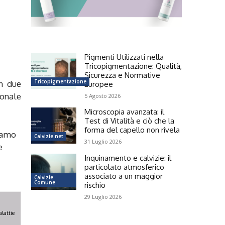
Pigmenti Utilizzati nella
Tricopigmentazione: Qualità,
Sicurezza e Normative
Tricopigmentazione
in due
Europee
ionale
5 Agosto 2026
Microscopia avanzata: il
Test di Vitalità e ciò che la
forma del capello non rivela
iamo
Calvizie.net
31 Luglio 2026
e
Inquinamento e calvizie: il
particolato atmosferico
associato a un maggior
Calvizie
Comune
rischio
29 Luglio 2026
alattie