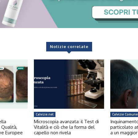
Notizie correlate
Calvizie.net
Calvizie Comune
ella
Microscopia avanzata: il Test di
Inquinamento e
 Qualità,
Vitalità e ciò che la forma del
particolato a
ive Europee
capello non rivela
a un maggior 