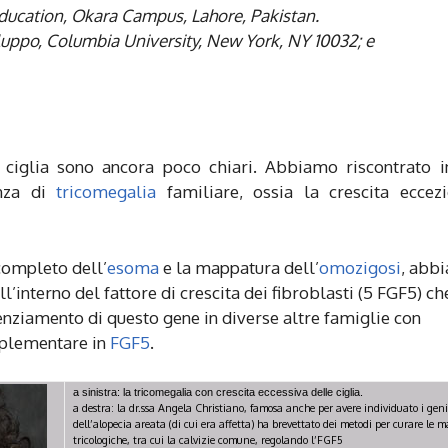
Education, Okara Campus, Lahore, Pakistan.
luppo, Columbia University, New York, NY 10032; e
 ciglia sono ancora poco chiari. Abbiamo riscontrato 
enza di
tricomegalia
familiare, ossia la crescita eccez
ompleto dell’
esoma
e la mappatura dell’
omozigosi
, abb
l’interno del fattore di crescita dei fibroblasti (5 FGF5) ch
enziamento di questo gene in diverse altre famiglie con
pplementare in
FGF5
.
a sinistra: la tricomegalia con crescita eccessiva delle ciglia.
a destra: la dr.ssa Angela Christiano, famosa anche per avere individuato i geni
dell’alopecia areata (di cui era affetta) ha brevettato dei metodi per curare le m
tricologiche, tra cui la calvizie comune, regolando l’FGF5