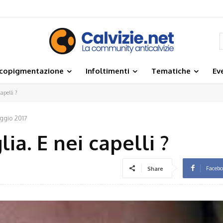
icopigmentazione
Infoltimenti
Tematiche
Ev
apelli ?
ggio 2017
ia. E nei capelli ?
Faceb
Share