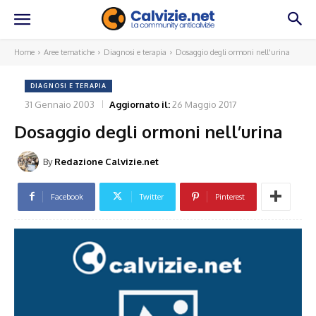
Home
Aree tematiche
Diagnosi e terapia
Dosaggio degli ormoni nell'urina
DIAGNOSI E TERAPIA
31 Gennaio 2003
Aggiornato il:
26 Maggio 2017
Dosaggio degli ormoni nell’urina
By
Redazione Calvizie.net
Facebook
Twitter
Pinterest