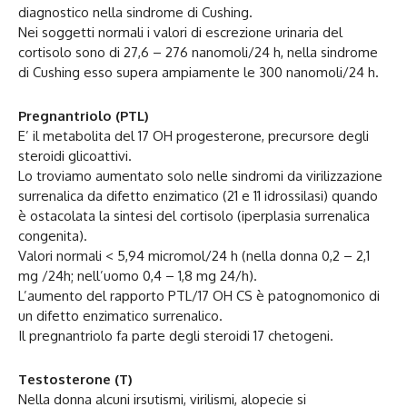
diagnostico nella sindrome di Cushing.
Nei soggetti normali i valori di escrezione urinaria del
cortisolo sono di 27,6 – 276 nanomoli/24 h, nella sindrome
di Cushing esso supera ampiamente le 300 nanomoli/24 h.
Pregnantriolo (PTL)
E’ il metabolita del 17 OH progesterone, precursore degli
steroidi glicoattivi.
Lo troviamo aumentato solo nelle sindromi da virilizzazione
surrenalica da difetto enzimatico (21 e 11 idrossilasi) quando
è ostacolata la sintesi del cortisolo (iperplasia surrenalica
congenita).
Valori normali < 5,94 micromol/24 h (nella donna 0,2 – 2,1
mg /24h; nell’uomo 0,4 – 1,8 mg 24/h).
L’aumento del rapporto PTL/17 OH CS è patognomonico di
un difetto enzimatico surrenalico.
Il pregnantriolo fa parte degli steroidi 17 chetogeni.
Testosterone (T)
Nella donna alcuni irsutismi, virilismi, alopecie si