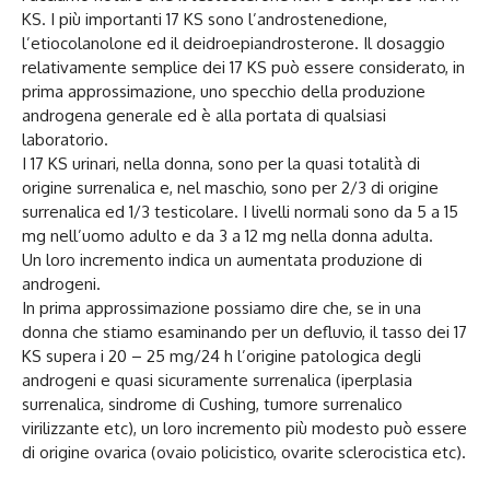
KS. I più importanti 17 KS sono l’androstenedione,
l’etiocolanolone ed il deidroepiandrosterone. Il dosaggio
relativamente semplice dei 17 KS può essere considerato, in
prima approssimazione, uno specchio della produzione
androgena generale ed è alla portata di qualsiasi
laboratorio.
I 17 KS urinari, nella donna, sono per la quasi totalità di
origine surrenalica e, nel maschio, sono per 2/3 di origine
surrenalica ed 1/3 testicolare. I livelli normali sono da 5 a 15
mg nell’uomo adulto e da 3 a 12 mg nella donna adulta.
Un loro incremento indica un aumentata produzione di
androgeni.
In prima approssimazione possiamo dire che, se in una
donna che stiamo esaminando per un defluvio, il tasso dei 17
KS supera i 20 – 25 mg/24 h l’origine patologica degli
androgeni e quasi sicuramente surrenalica (iperplasia
surrenalica, sindrome di Cushing, tumore surrenalico
virilizzante etc), un loro incremento più modesto può essere
di origine ovarica (ovaio policistico, ovarite sclerocistica etc).