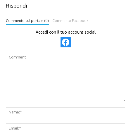
Rispondi
Commento sul portale (0)
Commento Facebook
Accedi con il tuo account social
Comment:
Na
Ema