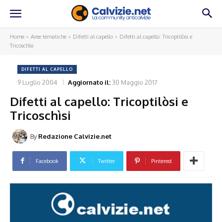
Home
Aree tematiche
Difetti al capello
Difetti al capello: Tricoptilòsi e
Tricoschìsi
DIFETTI AL CAPELLO
9 Luglio 2004
Aggiornato il:
30 Maggio 2017
Difetti al capello: Tricoptilòsi e
Tricoschìsi
By
Redazione Calvizie.net
Facebook
Twitter
Pinterest