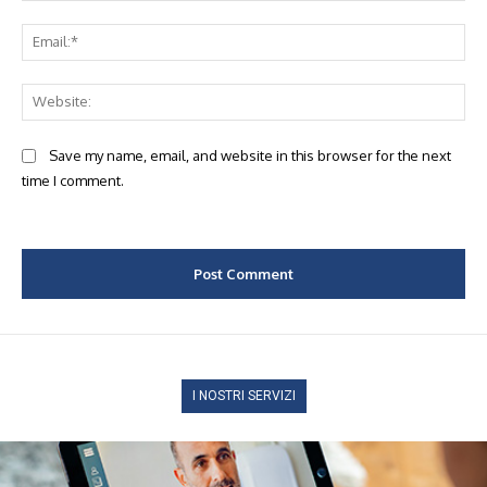
Ema
Web
Save my name, email, and website in this browser for the next
time I comment.
I NOSTRI SERVIZI