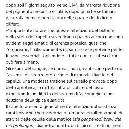
dopo soli 11 giorni seguito, verso il 14°, da marcata riduzione
del pigmento melanico e, infine, dopo qualche settimana,
da atrofia prima e perdita poi delle guaine del follicolo
pilifero.
E’ importante notare che queste alterazioni del bulbo e
dello stelo del capello si verificano quando ancora non sono
evidenti segni ematici di carenza proteica, quasi che
l’organismo, finalisticamente, risparmiasse le proteine per le
funzioni essenziali togliendole a tutte quelle sintesi di cui
può fare a meno.
Gli esami del sangue, se normali, non garantiscono pertanto
l’assenza di carenze proteiche e di minerali a livello del
capello. Una modesta trazione sul capello provoca, dopo
dieta aproteica, la rottura intrafollicolare del fusto
dimostrando un difetto dei sistemi di ‘ancoraggio’ e una
riduzione della tipica elasticità.
Il capello presenta generalmente alterazioni abbastanza
caratteristiche che evidenziano temporanei rallentamenti di
attività delle cellule della matrice (
sia per periodi brevi che
più prolungati
): diametro ridotto, bulbi piccoli, restringimenti