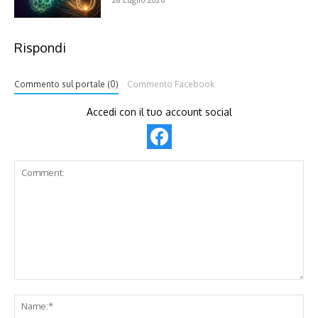
Rispondi
Commento sul portale (0)
Commento Facebook
Accedi con il tuo account social
Comment:
Na