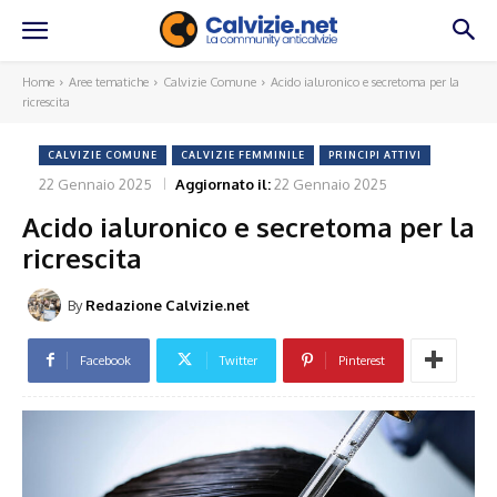
Home
Aree tematiche
Calvizie Comune
Acido ialuronico e secretoma per la
ricrescita
CALVIZIE COMUNE
CALVIZIE FEMMINILE
PRINCIPI ATTIVI
22 Gennaio 2025
Aggiornato il:
22 Gennaio 2025
Acido ialuronico e secretoma per la
ricrescita
By
Redazione Calvizie.net
Facebook
Twitter
Pinterest