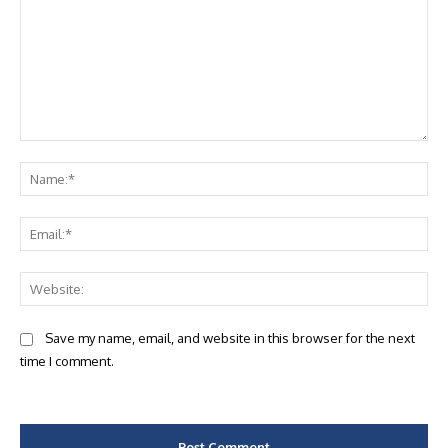
Comment:
Na
Ema
Web
Save my name, email, and website in this browser for the next
time I comment.