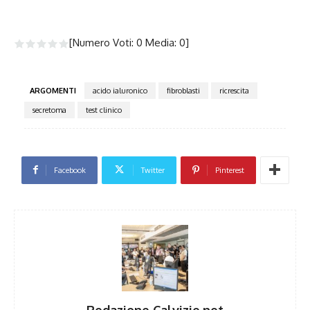
[Numero Voti:
0
Media:
0
]
ARGOMENTI
acido ialuronico
fibroblasti
ricrescita
secretoma
test clinico
Facebook
Twitter
Pinterest
Redazione Calvizie.net