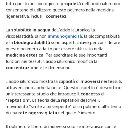
tutti questi ruoli biologici, le
proprietà
dell’acido ialuronico
consentono di utilizzare questo polimero nella medicina
rigenerativa, inclusi
i cosmetici
.
La
solubilità in acqua
dell’acido ialuronico, la
viscoelasticità, la non
immunogenicità
, la biocompatibilità
e la
biodegradabilità
sono aspetti chiave per considerare
questo polimero adatto per essere utilizzato nella
medicina estetica
. Per esercitare le sue importanti
funzioni nei tessuti, l’acido ialuronico modifica la
concentrazione
e le dimensioni.
L’acido ialuronico mostra la capacità di
muoversi
nei tessuti,
attraversando anche la pelle. Questo aspetto è descritto in
un interessante studio che introduce il
concetto
di
“reptation”
. La teoria della reptation descrive il
movimento “simile a un serpente” di un polimero all’interno
di una
rete aggrovigliata
nel quale è inserito.
Il polimero è libero di muoversi solo se interagisce con le