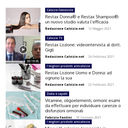
Calvizie Femminile
Restax Donna® e Restax Shampoo®:
un nuovo studio valuta l’efficacia
Redazione Calvizie.net
-
12 Maggio 2021
Calvizie TV
Restax Lozione: videointervista al dott.
Gigli
Redazione Calvizie.net
-
26 Febbraio 2021
00:19:05
I migliori prodotti anticalvizie
Restax Lozione Uomo e Donna: ad
ognuno la sua
Redazione Calvizie.net
-
22 Febbraio 2021
Dieta e capelli
Vitamine, oligoelementi, ormoni: esami
da effettuare per individuare carenze o
disfunzioni ormonali
Fabrizio Fantini
-
18 Gennaio 2021
I migliori prodotti anticalvizie