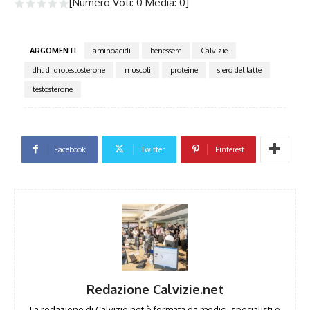
[Numero Voti:
0
Media:
0
]
ARGOMENTI
aminoacidi
benessere
Calvizie
dht diidrotestosterone
muscoli
proteine
siero del latte
testosterone
Facebook
Twitter
Pinterest
Redazione Calvizie.net
La redazione di Calvizie.net è formata da medici, specialisti e