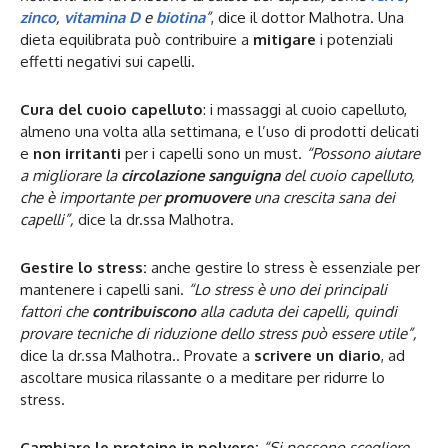
zinco
,
vitamina D
e
biotina
”
, dice il dottor Malhotra. Una
dieta equilibrata può contribuire a
mitigare
i potenziali
effetti negativi sui capelli.
Cura del cuoio capelluto
: i massaggi al cuoio capelluto,
almeno una volta alla settimana, e l’uso di prodotti delicati
e
non irritanti
per i capelli sono un must.
“Possono aiutare
a migliorare la
circolazione sanguigna
del cuoio capelluto,
che è importante per
promuovere
una crescita sana dei
capelli”,
dice la dr.ssa Malhotra.
Gestire lo stress:
anche gestire lo stress è essenziale per
mantenere i capelli sani.
“Lo stress è uno dei principali
fattori che
contribuiscono
alla caduta dei capelli, quindi
provare tecniche di riduzione dello stress può essere utile”,
dice la dr.ssa Malhotra.. Provate a
scrivere un diario
, ad
ascoltare musica rilassante o a meditare per ridurre lo
stress.
Cambiare le proteine in polvere:
“Si possono scegliere