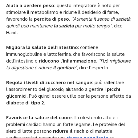
Aiuta a perdere peso:
questo integratore è noto per
stimolare il metabolismo e ridurre il desiderio di fame,
favorendo la
perdita di peso
.
“Aumenta il senso di sazietà,
quindi può mantenere
la sazietà
per molto tempo”
, dice
Hanif.
Migliora la salute dell’intestino
: contiene
immunoglobuline e lattoferrina, che favoriscono la salute
dell’intestino e
riducono l’infiammazione
.
“Può migliorare
la digestione e ridurre
il gonfiore
”
, dice l’esperto.
Regola i livelli di zucchero nel sangue:
può rallentare
l’assorbimento del glucosio, aiutando a gestire i
picchi
glicemici
. Può quindi essere utile per le persone affette da
diabete di tipo 2
.
Favorisce la salute del cuore:
Il colesterolo alto e i
problemi cardiaci hanno un forte legame. Le proteine del
siero di latte possono
ridurre il rischio
di malattie
cardiovascolari, secondo una
ricerca pubblicata
su