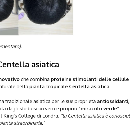
mmentato).
Centella asiatica
nnovativo
che combina
proteine stimolanti delle cellule
naturale della
pianta tropicale Centella asiatica
.
na tradizionale asiatica per le sue proprietà
antiossidanti,
inita dagli studiosi un vero e proprio
“miracolo verde”
.
l King’s College di Londra,
“la Centella asiatica è conosciu
 pianta straordinaria.”