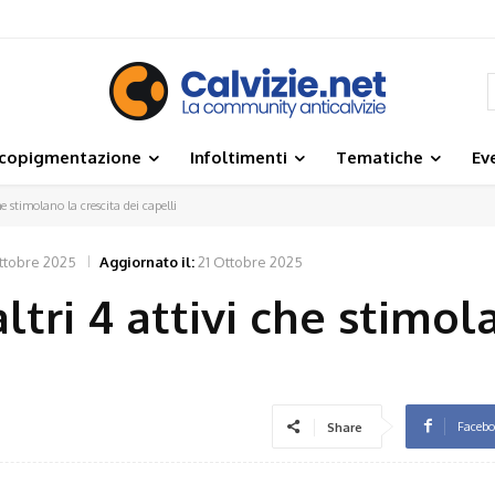
icopigmentazione
Infoltimenti
Tematiche
Ev
he stimolano la crescita dei capelli
ttobre 2025
Aggiornato il:
21 Ottobre 2025
altri 4 attivi che stimol
Faceb
Share