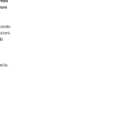
mini
ioni
econdo
uzioni
li
elle.