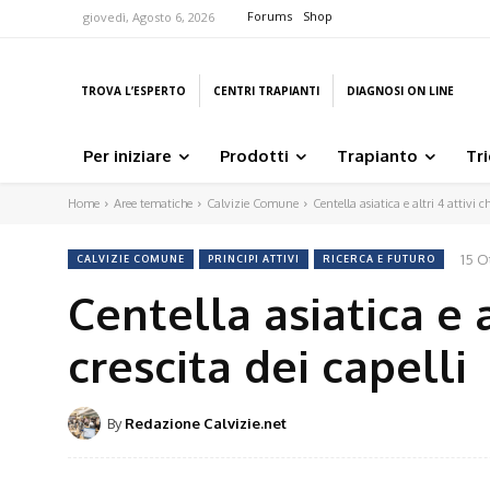
Forums
Shop
giovedì, Agosto 6, 2026
TROVA L’ESPERTO
CENTRI TRAPIANTI
DIAGNOSI ON LINE
Per iniziare
Prodotti
Trapianto
Tr
Home
Aree tematiche
Calvizie Comune
Centella asiatica e altri 4 attivi c
15 O
CALVIZIE COMUNE
PRINCIPI ATTIVI
RICERCA E FUTURO
Centella asiatica e 
crescita dei capelli
By
Redazione Calvizie.net