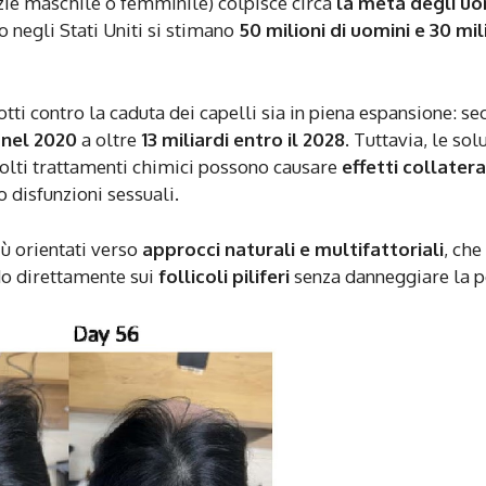
izie maschile o femminile) colpisce circa
la metà degli uo
o negli Stati Uniti si stimano
50 milioni di uomini e 30 mil
tti contro la caduta dei capelli sia in piena espansione: s
i nel 2020
a oltre
13 miliardi entro il 2028
. Tuttavia, le sol
molti trattamenti chimici possono causare
effetti collatera
o disfunzioni sessuali.
iù orientati verso
approcci naturali e multifattoriali
, che
do direttamente sui
follicoli piliferi
senza danneggiare la p