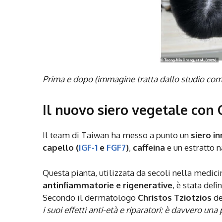
Prima e dopo (immagine tratta dallo studio co
Il nuovo siero vegetale con 
Il team di Taiwan ha messo a punto un
siero i
capello (
IGF-1
e
FGF7
)
,
caffeina
e un estratto 
Questa pianta, utilizzata da secoli nella medici
antinfiammatorie e rigenerative
, è stata def
Secondo il dermatologo
Christos Tziotzios
de
i suoi effetti anti-età e riparatori: è davvero una