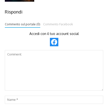
Rispondi
Commento sul portale (0)
Commento Facebook
Accedi con il tuo account social
Comment:
Na