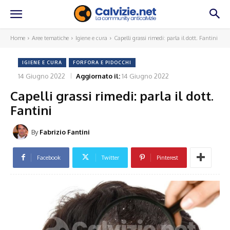
Home
Aree tematiche
Igiene e cura
Capelli grassi rimedi: parla il dott. Fantini
IGIENE E CURA
FORFORA E PIDOCCHI
14 Giugno 2022
Aggiornato il:
14 Giugno 2022
Capelli grassi rimedi: parla il dott.
Fantini
By
Fabrizio Fantini
Facebook
Twitter
Pinterest