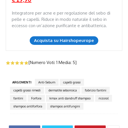
Integratore per acne e per regolazione del sebo di
pelle e capelli. Riduce in modo naturale il sebo in
eccesso con un’azione purificante e antibatterica.
Acquista su Hairshopeurope
[Numero Voti:
1
Media:
5
]
ARGOMENTI
Anti-Sebum
capelli grassi
capelli grassi rimedi
dermatite seborroica
fabrizio fantini
fantini
Forfora
kmax anti dandruff shampoo
nizoral
shampoo antiforfora
shampoo antifungini