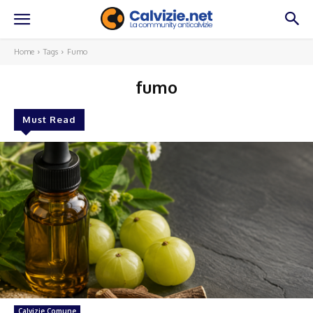
Home
Tags
Fumo
fumo
Must Read
Calvizie Comune