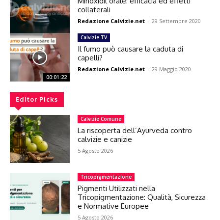
Minoxidil orale: efficacia ed effetti
collaterali
Redazione Calvizie.net
-
29 Settembre 2020
Calvizie TV
Il fumo può causare la caduta di
capelli?
Redazione Calvizie.net
-
29 Maggio 2020
00:01:22
Editor Picks
Calvizie Comune
La riscoperta dell’Ayurveda contro
calvizie e canizie
5 Agosto 2026
Tricopigmentazione
Pigmenti Utilizzati nella
Tricopigmentazione: Qualità, Sicurezza
e Normative Europee
5 Agosto 2026