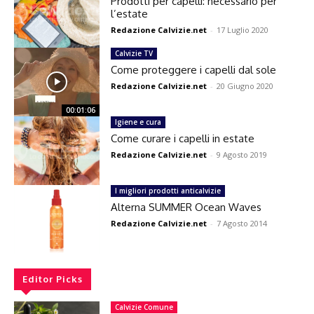
Prodotti per capelli: necessario per
l’estate
Redazione Calvizie.net
-
17 Luglio 2020
Calvizie TV
Come proteggere i capelli dal sole
Redazione Calvizie.net
-
20 Giugno 2020
00:01:06
Igiene e cura
Come curare i capelli in estate
Redazione Calvizie.net
-
9 Agosto 2019
I migliori prodotti anticalvizie
Alterna SUMMER Ocean Waves
Redazione Calvizie.net
-
7 Agosto 2014
Editor Picks
Calvizie Comune