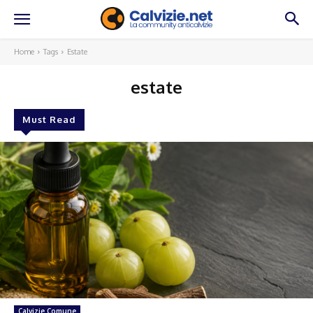
Home
Tags
Estate
estate
Must Read
Calvizie Comune