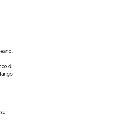
ceano.
cco di
 Mango
 su