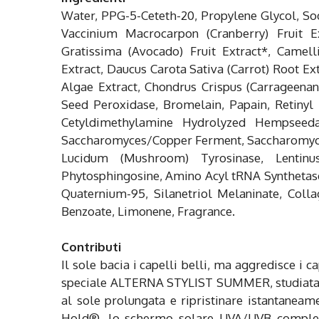
Water, PPG-5-Ceteth-20, Propylene Glycol, Sod
Vaccinium Macrocarpon (Cranberry) Fruit Ex
Gratissima (Avocado) Fruit Extract*, Camell
Extract, Daucus Carota Sativa (Carrot) Root Ex
Algae Extract, Chondrus Crispus (Carrageenan)
Seed Peroxidase, Bromelain, Papain, Retinyl 
Cetyldimethylamine Hydrolyzed Hempseeda
Saccharomyces/Copper Ferment, Saccharomyce
Lucidum (Mushroom) Tyrosinase, Lentinus
Phytosphingosine, Amino Acyl tRNA Synthetase
Quaternium-95, Silanetriol Melaninate, Col
Benzoate, Limonene, Fragrance.
Contributi
Il sole bacia i capelli belli, ma aggredisce i c
speciale ALTERNA STYLIST SUMMER, studiata per
al sole prolungata e ripristinare istantaneame
Hold®, lo schermo solare UVA/UVB completo 