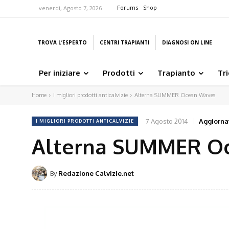
Forums
Shop
venerdì, Agosto 7, 2026
TROVA L’ESPERTO
CENTRI TRAPIANTI
DIAGNOSI ON LINE
Per iniziare
Prodotti
Trapianto
Tr
Home
I migliori prodotti anticalvizie
Alterna SUMMER Ocean Waves
7 Agosto 2014
Aggiornat
I MIGLIORI PRODOTTI ANTICALVIZIE
Alterna SUMMER O
By
Redazione Calvizie.net