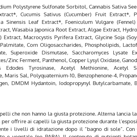
ium Polystyrene Sulfonate Sorbitol, Cannabis Sativa See
tract*, Cucumis Sativus (Cucumber) Fruit Extract*, P
ia Sinensis Leaf Extract*, Foeniculum Vulgare (Fennel
tract, Wasabia Japonica Root Extract, Algae Extract, Hydr
 Extract, Macrocystis Pyrifera Extract, Glycine Soja (So
Palmitate, Corn Oligosaccharides, Phospholipids, Lactof
te, Superoxide Dismutase, Saccharomyces Lysate Ext
s/Zinc Ferment, Panthenol, Copper Lysyl Oxidase, Gano
 Edodes Tyrosinase, Acetyl Methionine, Acetyl Se
, Maris Sal, Polyquaternium-10, Benzophenone-4, Propan
lagen, DMDM Hydantoin, Iodopropynyl Butylcarbamate, B
apelli che non hanno la giusta protezione. Alterna lancia la
 offrire ai capelli la giusta protezione durante l’espos
nte i livelli di idratazione dopo il “bagno di sole”. Con
e vegetale (no PABA). Il contenuto di nutrienti botani