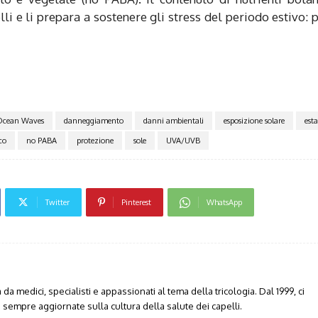
lli e li prepara a sostenere gli stress del periodo estivo: 
Ocean Waves
danneggiamento
danni ambientali
esposizione solare
esta
co
no PABA
protezione
sole
UVA/UVB
Twitter
Pinterest
WhatsApp
da medici, specialisti e appassionati al tema della tricologia. Dal 1999, ci
sempre aggiornate sulla cultura della salute dei capelli.