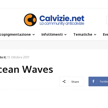
icopigmentazione
Infoltimenti
Tematiche
Ev
o il:
15 Ottobre 2017
cean Waves
Faceb
Share