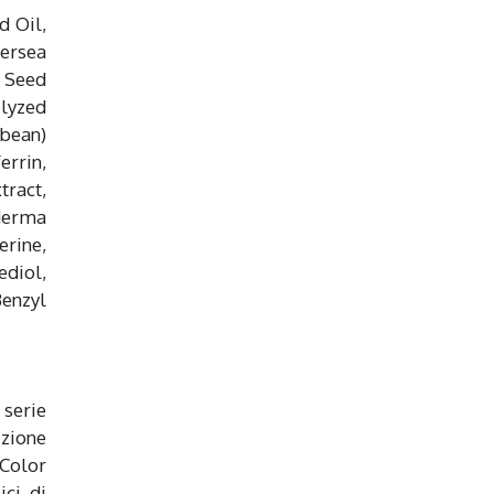
d Oil,
ersea
) Seed
olyzed
ybean)
errin,
ract,
derma
rine,
ediol,
enzyl
 serie
izione
 Color
ci di