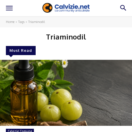
Home
Tags
Triaminodil
Triaminodil
Must Read
Calvizie Comune