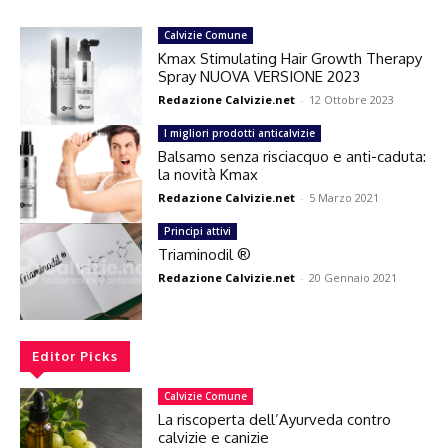
Calvizie Comune
Kmax Stimulating Hair Growth Therapy
Spray NUOVA VERSIONE 2023
Redazione Calvizie.net
-
12 Ottobre 2023
I migliori prodotti anticalvizie
Balsamo senza risciacquo e anti-caduta:
la novità Kmax
Redazione Calvizie.net
-
5 Marzo 2021
Principi attivi
Triaminodil ®
Redazione Calvizie.net
-
20 Gennaio 2021
Editor Picks
Calvizie Comune
La riscoperta dell’Ayurveda contro
calvizie e canizie