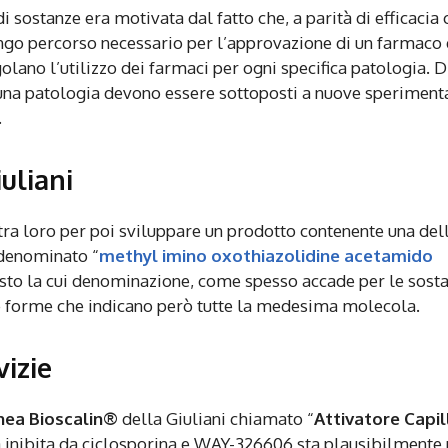
i sostanze era motivata dal fatto che, a parità di efficacia 
go percorso necessario per l’approvazione di un farmaco
egolano l’utilizzo dei farmaci per ogni specifica patologia. D
una patologia devono essere sottoposti a nuove speriment
.
uliani
 tra loro per poi sviluppare un prodotto contenente una del
 denominato “
methyl imino oxothiazolidine acetamido
sto la cui denominazione, come spesso accade per le sost
se forme che indicano però tutte la medesima molecola.
vizie
inea Bioscalin®
della Giuliani chiamato “
Attivatore Capil
ina inibita da ciclosporina e WAY-326606 sta plausibilmente