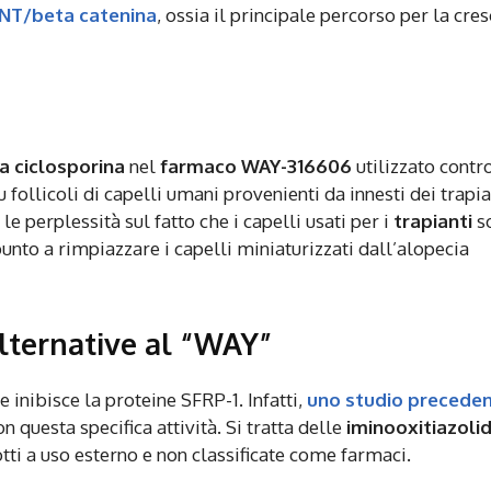
NT/beta catenina
, ossia il principale percorso per la cres
la ciclosporina
nel
farmaco WAY-316606
utilizzato contr
follicoli di capelli umani provenienti da innesti dei trapia
le perplessità sul fatto che i capelli usati per i
trapianti
s
nto a rimpiazzare i capelli miniaturizzati dall’alopecia
 alternative al “WAY”
 inibisce la proteine SFRP-1. Infatti,
uno studio precede
 questa specifica attività. Si tratta delle
iminooxitiazoli
otti a uso esterno e non classificate come farmaci.