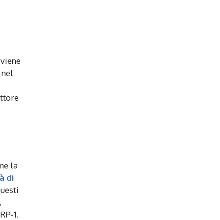
 viene
 nel
attore
me la
à di
questi
,
FRP-1.