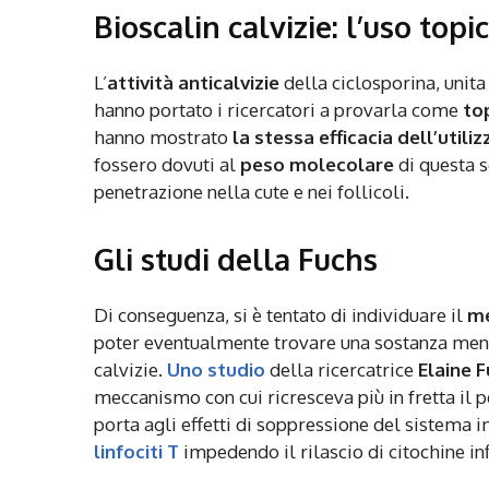
Bioscalin calvizie: l’uso topi
L’
attività anticalvizie
della ciclosporina, unita
hanno portato i ricercatori a provarla come
top
hanno mostrato
la stessa efficacia dell’utili
fossero dovuti al
peso molecolare
di questa s
penetrazione nella cute e nei follicoli.
Gli studi della Fuchs
Di conseguenza, si è tentato di individuare il
m
poter eventualmente trovare una sostanza men
calvizie.
Uno studio
della ricercatrice
Elaine 
meccanismo con cui ricresceva più in fretta il p
porta agli effetti di soppressione del sistema i
linfociti T
impedendo il rilascio di citochine i