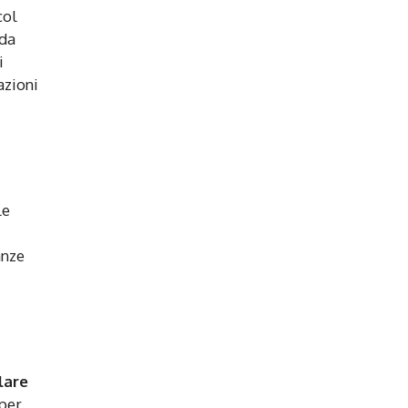
col
 da
i
azioni
le
anze
lare
 per