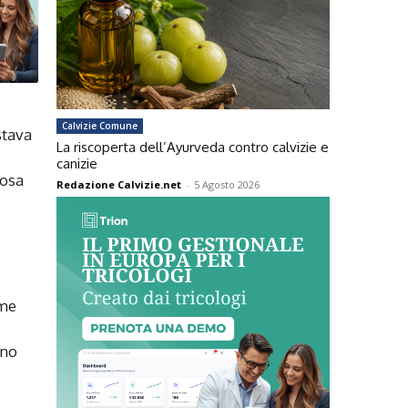
Calvizie Comune
stava
La riscoperta dell’Ayurveda contro calvizie e
canizie
cosa
Redazione Calvizie.net
-
5 Agosto 2026
ome
nno