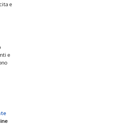
cita e
o
nti e
ono
nte
dine