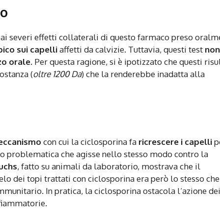
co
 ai severi effetti collaterali di questo farmaco preso oralm
ico sui capelli
affetti da calvizie. Tuttavia, questi test
non
zzo orale
. Per questa ragione, si è ipotizzato che questi risu
ostanza (
oltre 1200 Da
) che la renderebbe inadatta alla
eccanismo
con cui la ciclosporina fa
ricrescere i capelli
p
o problematica che agisse nello stesso modo contro la
Fuchs
, fatto su animali da laboratorio, mostrava che il
elo dei topi trattati con ciclosporina era però lo stesso che
mmunitario. In pratica, la ciclosporina ostacola l’azione de
nfiammatorie.