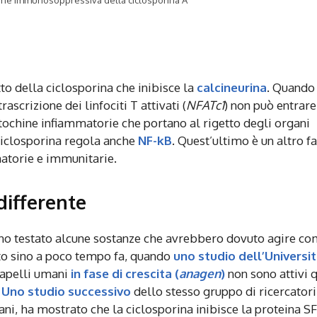
etto della ciclosporina che inibisce la
calcineurina
. Quando
trascrizione dei linfociti T attivati (
NFATc1
) non può entrare
citochine infiammatorie che portano al rigetto degli organi
a ciclosporina regola anche
NF-kB
. Quest’ultimo è un altro f
matorie e immunitarie.
differente
nno testato alcune sostanze che avrebbero dovuto agire co
sto sino a poco tempo fa, quando
uno studio dell’Universit
capelli umani
in fase di crescita (
anagen
)
non sono attivi 
.
Uno studio successivo
dello stesso gruppo di ricercatori
ani, ha mostrato che la ciclosporina inibisce la proteina S