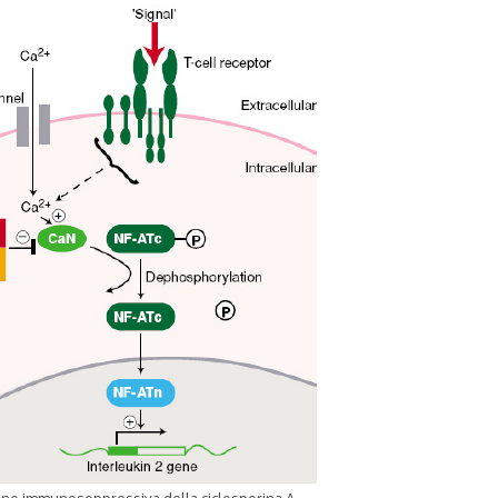
zione immunosoppressiva della ciclosporina A