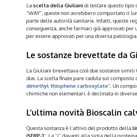
La
scelta della Giuliani
di testare questo tipo d
“WAY”, queste non avrebbero comportato il lun
parte delle autorità sanitarie. Infatti, queste r
conseguenza, anche farmaci già approvati per 
per essere approvati per una diversa patologia
Le sostanze brevettate da Gi
La Giuliani brevettava così due sostanze simili
due. La scelta finale pare caduta sul composto
dimethyl thiophene carboxylate
“. Un compo
chimiche non elementari, è declinata in diver
L’ultima novità Bioscalin cal
Questa sostanza è l’attivo del prodotto della
l
iSFRP-1
“. La “i” davanti alla sigla della prote