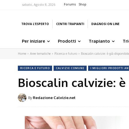
Forums
Shop
sabato, Agosto 8, 2026
TROVA L’ESPERTO
CENTRI TRAPIANTI
DIAGNOSI ON LINE
Per iniziare
Prodotti
Trapianto
Tr
Home
Aree tematiche
Ricerca e futuro
Bioscalin calvizie: è già disponibil
RICERCA E FUTURO
CALVIZIE COMUNE
I MIGLIORI PRODOTTI AN
Bioscalin calvizie: è
By
Redazione Calvizie.net