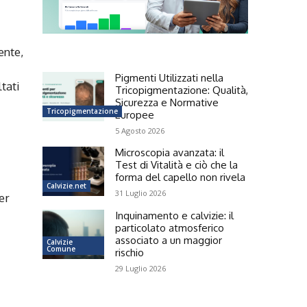
ente,
Pigmenti Utilizzati nella
ltati
Tricopigmentazione: Qualità,
Sicurezza e Normative
Tricopigmentazione
Europee
5 Agosto 2026
Microscopia avanzata: il
Test di Vitalità e ciò che la
forma del capello non rivela
Calvizie.net
31 Luglio 2026
er
Inquinamento e calvizie: il
particolato atmosferico
associato a un maggior
Calvizie
Comune
rischio
i
29 Luglio 2026