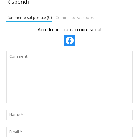
Rispondi
Commento sul portale (0)
Commento Facebook
Accedi con il tuo account social
Comment:
Na
Ema