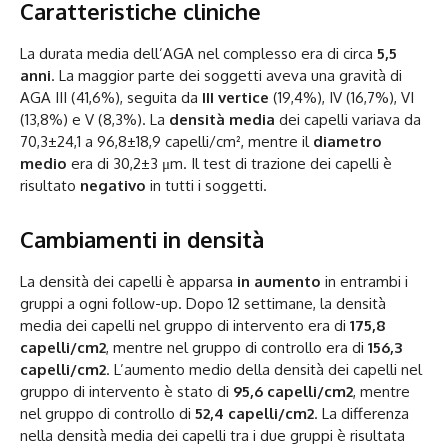
Caratteristiche cliniche
La durata media dell’AGA nel complesso era di circa
5,5
anni
. La maggior parte dei soggetti aveva una gravità di
AGA III (41,6%), seguita da
III vertice
(19,4%), IV (16,7%), VI
(13,8%) e V (8,3%). La
densità media
dei capelli variava da
70,3±24,1 a 96,8±18,9 capelli/cm², mentre il
diametro
medio
era di 30,2±3 μm. Il test di trazione dei capelli è
risultato
negativo
in tutti i soggetti.
Cambiamenti in densità
La densità dei capelli è apparsa
in aumento
in entrambi i
gruppi a ogni follow-up. Dopo 12 settimane, la densità
media dei capelli nel gruppo di intervento era di
175,8
capelli/cm2
, mentre nel gruppo di controllo era di
156,3
capelli/cm2
. L’aumento medio della densità dei capelli nel
gruppo di intervento è stato di
95,6 capelli/cm2
, mentre
nel gruppo di controllo di
52,4 capelli/cm2
. La differenza
nella densità media dei capelli tra i due gruppi è risultata