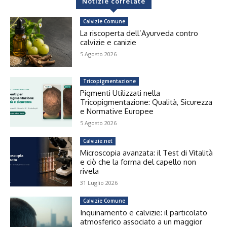
Notizie correlate
Calvizie Comune
La riscoperta dell’Ayurveda contro
calvizie e canizie
5 Agosto 2026
Tricopigmentazione
Pigmenti Utilizzati nella
Tricopigmentazione: Qualità, Sicurezza
e Normative Europee
5 Agosto 2026
Calvizie.net
Microscopia avanzata: il Test di Vitalità
e ciò che la forma del capello non
rivela
31 Luglio 2026
Calvizie Comune
Inquinamento e calvizie: il particolato
atmosferico associato a un maggior