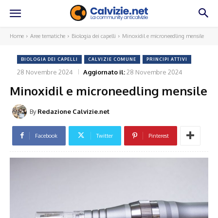
Home
Aree tematiche
Biologia dei capelli
Minoxidil e microneedling mensile
BIOLOGIA DEI CAPELLI
CALVIZIE COMUNE
PRINCIPI ATTIVI
28 Novembre 2024
Aggiornato il:
28 Novembre 2024
Minoxidil e microneedling mensile
By
Redazione Calvizie.net
Facebook
Twitter
Pinterest