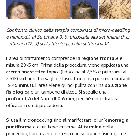
Confronto clinico della terapia combinata di micro-needling
e minoxidil. a) Settimana 0; b) tricoscala alla settimana 0; c)
settimana 12; d) scala tricologica alla settimana 12.
L’area di trattamento comprende la
regione frontale
e
misura 20×5 cm. Prima della procedura, viene applicata una
crema anestetica
topica (lidocaina al 2,5% e prilocaina al
2,5%) sull’area bersaglio e lasciata in posa per una durata di
15-45 minuti
. L’area viene quindi pulita con una
soluzione
fisiologica
e un tampone di alcol. Si sceglie una
profondità dell’ago di 0,6 mm
, perché dimostratasi
efficace in studi precedenti.
Si usa il microneedling sino al manifestarsi di un’
emorragia
puntiforme
o di un lieve eritema.
Al termine
della
procedura, l’area viene detersa con soluzione fisiologica e