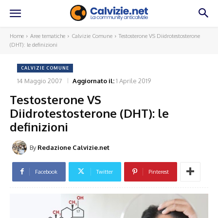
Home
Aree tematiche
Calvizie Comune
Testosterone VS Diidrotestosterone
(DHT): le definizioni
CALVIZIE COMUNE
14 Maggio 2007
Aggiornato il:
1 Aprile 2019
Testosterone VS
Diidrotestosterone (DHT): le
definizioni
By
Redazione Calvizie.net
Facebook
Twitter
Pinterest