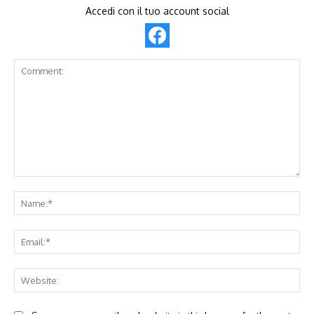
Accedi con il tuo account social
Comment:
Na
Ema
Web