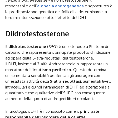
l’enzima 5-alfa-reduttasi
) e non il testosterone il
responsabile dell’
alopecia androgenetica
e soprattutto è
la predisposizione genetica dei follicoli a determinarne la
loro miniaturizzazione sotto l’effetto del DHT.
Diidrotestosterone
Il
diidrotestosterone
(
DHT
) è uno steroide a 19 atomi di
carbonio che rappresenta il principale prodotto di riduzione,
ad opera della 5-alfa-reduttasi, del testosterone.
Il DHT, insieme al 3-alfa-Androstenediolo, rappresenta un
marcatore dell’
irsutismo periferico
. Questo determina
un’aumentata sensibilità periferica agli androgeni con
un’esaltata attività della
5-alfa-reduttasi
, aumentati livelli
intracellulari e quindi intranucleari di DHT, ed alterazioni sia
quantitative che qualitative dell’SHBG con conseguente
aumento della quota di androgeni liberi circolanti.
In tricologia, il DHT è riconosciuto come il
principale
responsabile dell’insorgere della calvizie