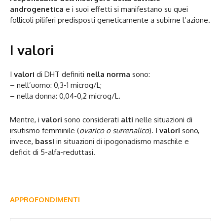
androgenetica
e i suoi effetti si manifestano su quei
follicoli piliferi predisposti geneticamente a subirne l’azione.
I valori
I
valori
di DHT definiti
nella norma
sono:
– nell’uomo: 0,3-1 microg/L;
– nella donna: 0,04-0,2 microg/L.
Mentre, i
valori
sono considerati
alti
nelle situazioni di
irsutismo femminile (
ovarico o surrenalico
). I
valori
sono,
invece,
bassi
in situazioni di ipogonadismo maschile e
deficit di 5-alfa-reduttasi.
APPROFONDIMENTI