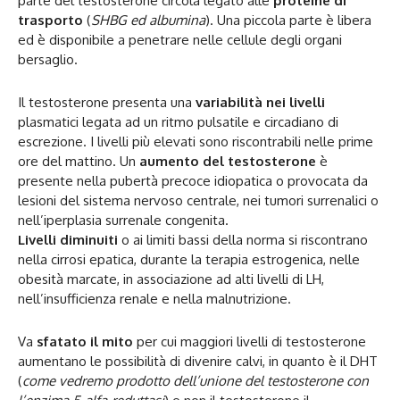
parte del testosterone circola legato alle
proteine di
trasporto
(
SHBG ed albumina
). Una piccola parte è libera
ed è disponibile a penetrare nelle cellule degli organi
bersaglio.
Il testosterone presenta una
variabilità nei livelli
plasmatici legata ad un ritmo pulsatile e circadiano di
escrezione. I livelli più elevati sono riscontrabili nelle prime
ore del mattino. Un
aumento del testosterone
è
presente nella pubertà precoce idiopatica o provocata da
lesioni del sistema nervoso centrale, nei tumori surrenalici o
nell’iperplasia surrenale congenita.
Livelli diminuiti
o ai limiti bassi della norma si riscontrano
nella cirrosi epatica, durante la terapia estrogenica, nelle
obesità marcate, in associazione ad alti livelli di LH,
nell’insufficienza renale e nella malnutrizione.
Va
sfatato il mito
per cui maggiori livelli di testosterone
aumentano le possibilità di divenire calvi, in quanto è il DHT
(
come vedremo prodotto dell’unione del testosterone con