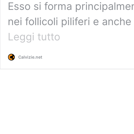
Esso si forma principalment
nei follicoli piliferi e anc
DHT:
Leggi tutto
cosa
è,
a
Calvizie.net
cosa
serve
e
il
legame
con
la
calvizie