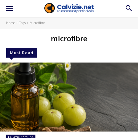
Home
Tags
Microfibre
microfibre
Must Read
Calvizie Comune