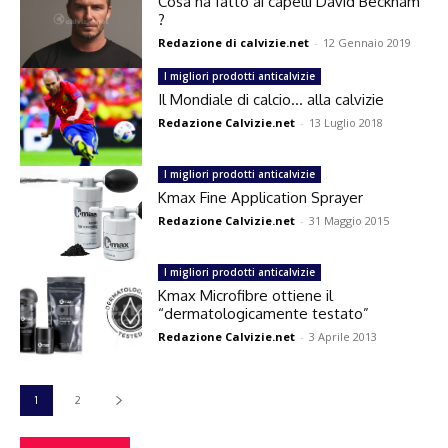
Cosa ha fatto ai capelli David Beckham
?
Redazione di calvizie.net
-
12 Gennaio 2019
I migliori prodotti anticalvizie
Il Mondiale di calcio… alla calvizie
Redazione Calvizie.net
-
13 Luglio 2018
I migliori prodotti anticalvizie
Kmax Fine Application Sprayer
Redazione Calvizie.net
-
31 Maggio 2015
I migliori prodotti anticalvizie
Kmax Microfibre ottiene il
“dermatologicamente testato”
Redazione Calvizie.net
-
3 Aprile 2013
1
2