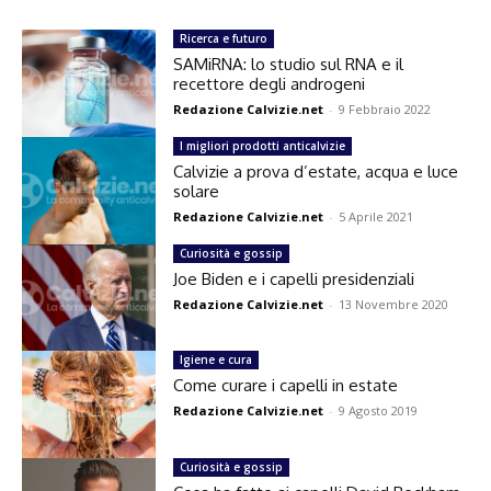
Ricerca e futuro
SAMiRNA: lo studio sul RNA e il
recettore degli androgeni
Redazione Calvizie.net
-
9 Febbraio 2022
I migliori prodotti anticalvizie
Calvizie a prova d’estate, acqua e luce
solare
Redazione Calvizie.net
-
5 Aprile 2021
Curiosità e gossip
Joe Biden e i capelli presidenziali
Redazione Calvizie.net
-
13 Novembre 2020
Igiene e cura
Come curare i capelli in estate
Redazione Calvizie.net
-
9 Agosto 2019
Curiosità e gossip