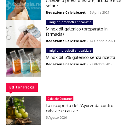
Calvizie a prova d’estate, acqua e luce
solare
Redazione Calvizie.net
-
5 Aprile 2021
I migliori prodotti anticalvizie
Minoxidil galenico (preparato in
farmacia)
Redazione Calvizie.net
-
14 Gennaio 2021
I migliori prodotti anticalvizie
Minoxidil 5% galenico senza ricetta
Redazione Calvizie.net
-
2 Ottobre 2019
Editor Picks
Calvizie Comune
La riscoperta dell’Ayurveda contro
calvizie e canizie
5 Agosto 2026