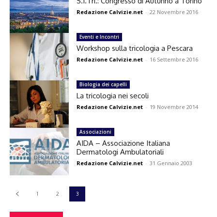
S.I.Tri.: Congresso di Autunno a Torino
Redazione Calvizie.net
-
22 Novembre 2016
Eventi e Incontri
Workshop sulla tricologia a Pescara
Redazione Calvizie.net
-
16 Settembre 2016
Biologia dei capelli
La tricologia nei secoli
Redazione Calvizie.net
-
19 Novembre 2014
Associazioni
AIDA – Associazione Italiana
Dermatologi Ambulatoriali
Redazione Calvizie.net
-
31 Gennaio 2003
1
2
3