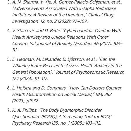
A. N. Sharma, Y. Xie, A. Gomez-Palacio-Schjetnan, et al.,
“Adverse Events Associated With 5-Alpha Reductase
Inhibitors: A Review of the Literature,” Clinical Drug
Investigation 42, no. 2 (2022): 97–109.
V. Starcevic and D. Berle, “Cyberchondria: Overlap With
Health Anxiety and Unique Relations With Other
Constructs,” Journal of Anxiety Disorders 46 (2017): 103–
111.
E. Hedman, M. Lekander, B. Ljótsson, et al., “Can the
Whiteley Index Be Used to Assess Health Anxiety in the
General Population?,” Journal of Psychosomatic Research
174 (2024): 111–117.
L. Hofstra and D. Gommers, “How Can Doctors Counter
Health Misinformation on Social Media?,” BMJ 382
(2023): p1932.
K. A. Phillips, “The Body Dysmorphic Disorder
Questionnaire (BDDQ): A Screening Tool for BDD,”
Psychiatry Research 135, no. 1 (2005): 103–112.