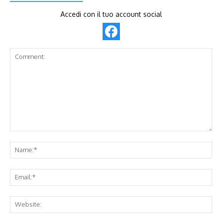
Accedi con il tuo account social
Comment:
Na
Ema
Web