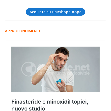
Acquista su Hairshopeurope
APPROFONDIMENTI