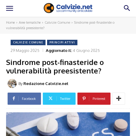
Home
Aree tematiche
Calvizie Comune
Sindrome post-finasteride o
vulnerabilità preesistente?
CALVIZIE COMUNE
PRINCIPI ATTIVI
29 Maggio 2025
Aggiornato il:
4 Giugno 2025
Sindrome post-finasteride o
vulnerabilità preesistente?
By
Redazione Calvizie.net
Facebook
Twitter
Pinterest