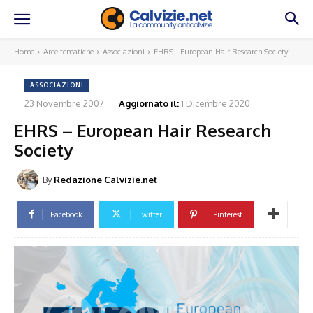
Home
Aree tematiche
Associazioni
EHRS - European Hair Research Society
ASSOCIAZIONI
23 Novembre 2007
Aggiornato il:
1 Dicembre 2020
EHRS – European Hair Research
Society
By
Redazione Calvizie.net
Facebook
Twitter
Pinterest