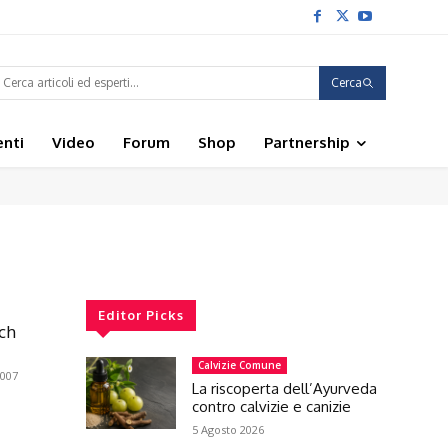
Cerca
enti
Video
Forum
Shop
Partnership
Editor Picks
ch
Calvizie Comune
007
La riscoperta dell’Ayurveda
contro calvizie e canizie
5 Agosto 2026