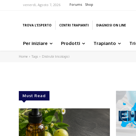
Forums
Shop
venerdì, Agosto 7, 2026
TROVA L’ESPERTO
CENTRI TRAPIANTI
DIAGNOSI ON LINE
Per iniziare
Prodotti
Trapianto
Tr
Home
Tags
Distrubi tricologici
Must Read