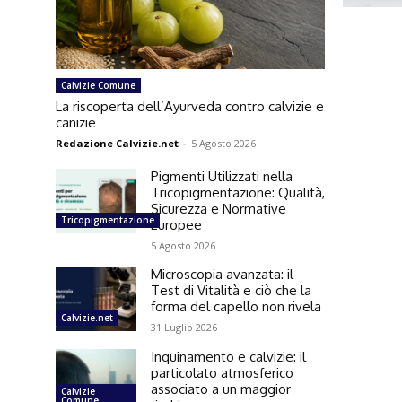
Calvizie Comune
La riscoperta dell’Ayurveda contro calvizie e
canizie
Redazione Calvizie.net
-
5 Agosto 2026
Pigmenti Utilizzati nella
Tricopigmentazione: Qualità,
Sicurezza e Normative
Tricopigmentazione
Europee
5 Agosto 2026
Microscopia avanzata: il
Test di Vitalità e ciò che la
forma del capello non rivela
Calvizie.net
31 Luglio 2026
Inquinamento e calvizie: il
particolato atmosferico
associato a un maggior
Calvizie
Comune