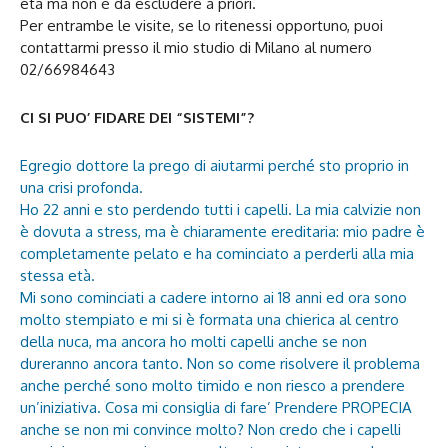
età ma non è da escludere a priori.
Per entrambe le visite, se lo ritenessi opportuno, puoi
contattarmi presso il mio studio di Milano al numero
02/66984643
CI SI PUO’ FIDARE DEI “SISTEMI”?
Egregio dottore la prego di aiutarmi perché sto proprio in
una crisi profonda.
Ho 22 anni e sto perdendo tutti i capelli. La mia calvizie non
è dovuta a stress, ma è chiaramente ereditaria: mio padre è
completamente pelato e ha cominciato a perderli alla mia
stessa età.
Mi sono cominciati a cadere intorno ai 18 anni ed ora sono
molto stempiato e mi si è formata una chierica al centro
della nuca, ma ancora ho molti capelli anche se non
dureranno ancora tanto. Non so come risolvere il problema
anche perché sono molto timido e non riesco a prendere
un’iniziativa. Cosa mi consiglia di fare’ Prendere PROPECIA
anche se non mi convince molto? Non credo che i capelli