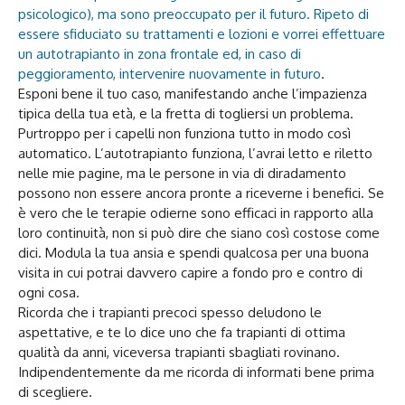
psicologico), ma sono preoccupato per il futuro. Ripeto di
essere sfiduciato su trattamenti e lozioni e vorrei effettuare
un autotrapianto in zona frontale ed, in caso di
peggioramento, intervenire nuovamente in futuro
.
Esponi bene il tuo caso, manifestando anche l’impazienza
tipica della tua età, e la fretta di togliersi un problema.
Purtroppo per i capelli non funziona tutto in modo così
automatico. L’autotrapianto funziona, l’avrai letto e riletto
nelle mie pagine, ma le persone in via di diradamento
possono non essere ancora pronte a riceverne i benefici. Se
è vero che le terapie odierne sono efficaci in rapporto alla
loro continuità, non si può dire che siano così costose come
dici. Modula la tua ansia e spendi qualcosa per una buona
visita in cui potrai davvero capire a fondo pro e contro di
ogni cosa.
Ricorda che i trapianti precoci spesso deludono le
aspettative, e te lo dice uno che fa trapianti di ottima
qualità da anni, viceversa trapianti sbagliati rovinano.
Indipendentemente da me ricorda di informati bene prima
di scegliere.