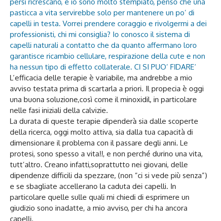
persi ricrescano, e io sono molto stempiato, penso che una
pasticca a vita servirebbe solo per mantenere un po’ di
capelli in testa. Vorrei prendere coraggio e rivolgermi a dei
professionisti, chi mi consiglia? Io conosco il sistema di
capelli naturali a contatto che da quanto affermano loro
garantisce ricambio cellulare, respirazione della cute e non
ha nessun tipo di effetto collaterale. CI SI PUO’ FIDARE’
L’efficacia delle terapie è variabile, ma andrebbe a mio
avviso testata prima di scartarla a priori. Il propecia è oggi
una buona soluzione,così come il minoxidil, in particolare
nelle fasi iniziali della calvizie.
La durata di queste terapie dipenderà sia dalle scoperte
della ricerca, oggi molto attiva, sia dalla tua capacità di
dimensionare il problema con il passare degli anni. Le
protesi, sono spesso a vita!!, e non perché durino una vita,
tutt’altro. Creano infatti,soprattutto nei giovani, delle
dipendenze difficili da spezzare, (non “ci si vede più senza”)
e se sbagliate accellerano la caduta dei capelli. In
particolare quelle sulle quali mi chiedi di esprimere un
giudizio sono inadatte, a mio avviso, per chi ha ancora
capelli.