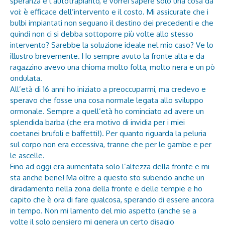
speranza è l’autotrapianto, e vorrei sapere solo una cosa da
voi: è efficace dell’intervento e il costo. Mi assicurate che i
bulbi impiantati non seguano il destino dei precedenti e che
quindi non ci si debba sottoporre più volte allo stesso
intervento? Sarebbe la soluzione ideale nel mio caso? Ve lo
illustro brevemente. Ho sempre avuto la fronte alta e da
ragazzino avevo una chioma molto folta, molto nera e un pò
ondulata.
All’età di 16 anni ho iniziato a preoccuparmi, ma credevo e
speravo che fosse una cosa normale legata allo sviluppo
ormonale. Sempre a quell’età ho cominciato ad avere un
splendida barba (che era motivo di invidia per i miei
coetanei brufoli e baffetti!). Per quanto riguarda la peluria
sul corpo non era eccessiva, tranne che per le gambe e per
le ascelle.
Fino ad oggi era aumentata solo l’altezza della fronte e mi
sta anche bene! Ma oltre a questo sto subendo anche un
diradamento nella zona della fronte e delle tempie e ho
capito che è ora di fare qualcosa, sperando di essere ancora
in tempo. Non mi lamento del mio aspetto (anche se a
volte il solo pensiero mi genera un certo disagio