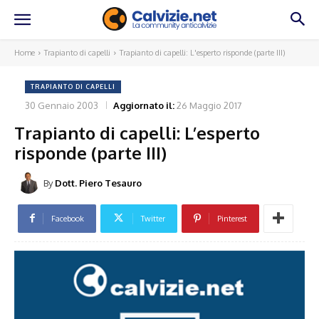
Home
Trapianto di capelli
Trapianto di capelli: L'esperto risponde (parte III)
TRAPIANTO DI CAPELLI
30 Gennaio 2003
Aggiornato il:
26 Maggio 2017
Trapianto di capelli: L’esperto
risponde (parte III)
By
Dott. Piero Tesauro
Facebook
Twitter
Pinterest