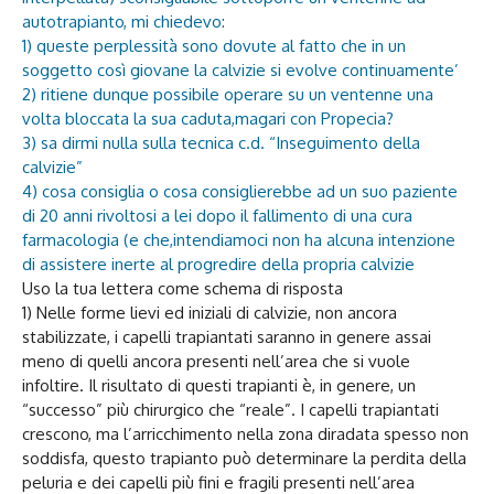
autotrapianto, mi chiedevo:
1) queste perplessità sono dovute al fatto che in un
soggetto così giovane la calvizie si evolve continuamente’
2) ritiene dunque possibile operare su un ventenne una
volta bloccata la sua caduta,magari con Propecia?
3) sa dirmi nulla sulla tecnica c.d. “Inseguimento della
calvizie”
4) cosa consiglia o cosa consiglierebbe ad un suo paziente
di 20 anni rivoltosi a lei dopo il fallimento di una cura
farmacologia (e che,intendiamoci non ha alcuna intenzione
di assistere inerte al progredire della propria calvizie
Uso la tua lettera come schema di risposta
1) Nelle forme lievi ed iniziali di calvizie, non ancora
stabilizzate, i capelli trapiantati saranno in genere assai
meno di quelli ancora presenti nell’area che si vuole
infoltire. Il risultato di questi trapianti è, in genere, un
“successo” più chirurgico che “reale”. I capelli trapiantati
crescono, ma l’arricchimento nella zona diradata spesso non
soddisfa, questo trapianto può determinare la perdita della
peluria e dei capelli più fini e fragili presenti nell’area