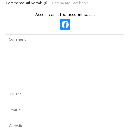
Commento sul portale (0)
Commento Facebook
Accedi con il tuo account social
Comment:
Na
Ema
Web