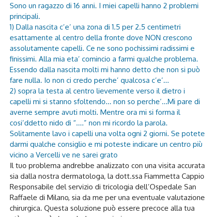
Sono un ragazzo di 16 anni. I miei capelli hanno 2 problemi
principali.
1) Dalla nascita c’e’ una zona di 1.5 per 2.5 centimetri
esattamente al centro della fronte dove NON crescono
assolutamente capelli. Ce ne sono pochissimi radissimi e
finissimi. Alla mia eta’ comincio a farmi qualche problema.
Essendo dalla nascita molti mi hanno detto che non si può
fare nulla. Io non ci credo perche’ qualcosa c’e’…
2) sopra la testa al centro lievemente verso il dietro i
capelli mi si stanno sfoltendo… non so perche’…Mi pare di
averne sempre avuti molti. Mentre ora mi si forma il
cosi’ddetto nido di “….” non mi ricordo la parola.
Solitamente lavo i capelli una volta ogni 2 giorni. Se potete
darmi qualche consiglio e mi poteste indicare un centro più
vicino a Vercelli ve ne sarei grato
Il tuo problema andrebbe analizzato con una visita accurata
sia dalla nostra dermatologa, la dott.ssa Fiammetta Cappio
Responsabile del servizio di tricologia dell’Ospedale San
Raffaele di Milano, sia da me per una eventuale valutazione
chirurgica. Questa soluzione può essere precoce alla tua