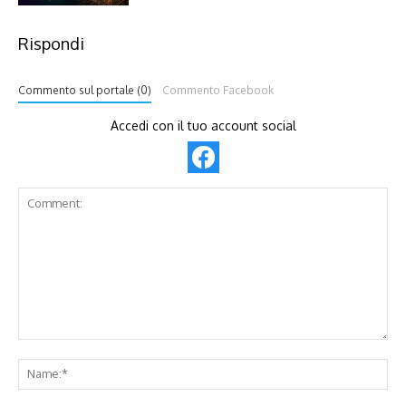
Rispondi
Commento sul portale (0)
Commento Facebook
Accedi con il tuo account social
Comment:
Na