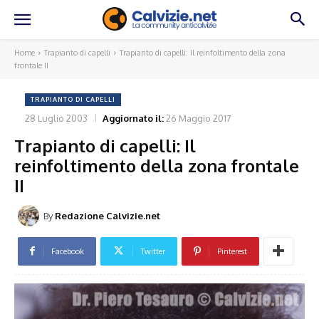
Home
Trapianto di capelli
Trapianto di capelli: Il reinfoltimento della zona
frontale II
TRAPIANTO DI CAPELLI
28 Luglio 2003
Aggiornato il:
26 Maggio 2017
Trapianto di capelli: Il
reinfoltimento della zona frontale
II
By
Redazione Calvizie.net
Facebook
Twitter
Pinterest