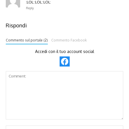
:LOL::LOL::LOL:
Reply
Rispondi
Commento sul portale (2)
Commento Facebook
Accedi con il tuo account social
Comment:
Na