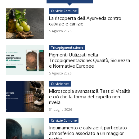
Calvizie Comune
La riscoperta dell’Ayurveda contro
calvizie e canizie
5 Agosto 2026
Tricopigmentazione
Pigmenti Utilizzati nella
Tricopigmentazione: Qualità, Sicurezza
e Normative Europee
5 Agosto 2026
Calvizie.net
Microscopia avanzata: il Test di Vitalità
e ciò che la forma del capello non
rivela
31 Luglio 2026
Calvizie Comune
Inquinamento e calvizie: il particolato
atmosferico associato a un maggior
rischio