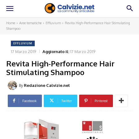
Home
Aree tematiche
Effluvium
Revita High-Performance Hair Stimulating
Shampoo
EFFLUVIUM
17 Marzo 2019
Aggiornato il:
17 Marzo 2019
Revita High-Performance Hair
Stimulating Shampoo
By
Redazione Calvizie.net
Facebook
Twitter
Pinterest