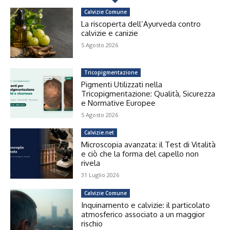
Calvizie Comune
La riscoperta dell’Ayurveda contro
calvizie e canizie
5 Agosto 2026
Tricopigmentazione
Pigmenti Utilizzati nella
Tricopigmentazione: Qualità, Sicurezza
e Normative Europee
5 Agosto 2026
Calvizie.net
Microscopia avanzata: il Test di Vitalità
e ciò che la forma del capello non
rivela
31 Luglio 2026
Calvizie Comune
Inquinamento e calvizie: il particolato
atmosferico associato a un maggior
rischio