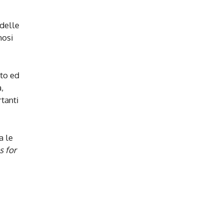
 delle
nosi
tto ed
,
tanti
ra le
s for