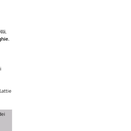
lli
,
ghie
.
i
lattie
dei