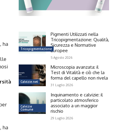
Pigmenti Utilizzati nella
Tricopigmentazione: Qualità,
, ha
Sicurezza e Normative
Tricopigmentazione
Europee
5 Agosto 2026
lle
nosi
Microscopia avanzata: il
Test di Vitalità e ciò che la
forma del capello non rivela
rsità
Calvizie.net
31 Luglio 2026
Inquinamento e calvizie: il
particolato atmosferico
per
associato a un maggior
Calvizie
Comune
rischio
29 Luglio 2026
, ha