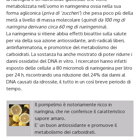
metabolizzata nell’uomo in naringenina ossia nella sua
forma agliconica (
priva di ‘zuccheri’
) che pesa poco più della
metà a livello di massa molecolare (
quindi da 100 mg di
naringina derivano circa 60 mg di naringenina
).
La naringenina si ritiene abbia effetti bioattivi sulla salute
per via della sua azione antiossidante, anti-radicali liberi,
antinfiammatoria, e promotrice del metabolismo dei
carboidrati. La sostanza ha anche mostrato di poter ridurre i
danni ossidativi del DNA in vitro. I ricercatori hanno infatti
esposto delle cellule a 80 micromoli di naringenina per litro
per 24 h, riscontrando una riduzione del 24% dai danni al
DNA causati da idrossile, il tutto in un così breve periodo di
tempo.
Il pompelmo è notoriamente ricco in
naringina, che ne conferisce il caratteristico
sapore amaro.
E’ un buon antiossidante e promuove il
metabolismo dei carboidrati.