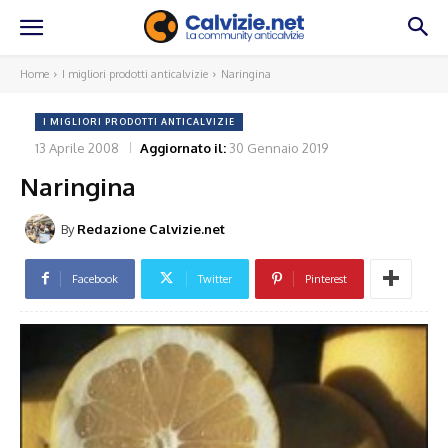
Home
I migliori prodotti anticalvizie
Naringina
I MIGLIORI PRODOTTI ANTICALVIZIE
13 Aprile 2008
Aggiornato il:
30 Gennaio 2019
Naringina
By
Redazione Calvizie.net
Facebook
Twitter
Pinterest