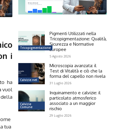
Pigmenti Utilizzati nella
Tricopigmentazione: Qualità,
nico
Sicurezza e Normative
Tricopigmentazione
Europee
on i
5 Agosto 2026
Microscopia avanzata: il
Test di Vitalità e ciò che la
forma del capello non rivela
Calvizie.net
to ha
31 Luglio 2026
a vuol
Inquinamento e calvizie: il
 della
particolato atmosferico
associato a un maggior
Calvizie
Comune
rischio
29 Luglio 2026
 come
la tua