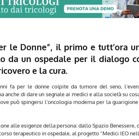
r le Donne”, il primo e tutt’ora u
to da un ospedale per il dialogo c
ricovero e la cura.
nni fa per le donne colpite da tumore del seno, l’even
ma anche di dare un segnale ai medici e alla società su cos
 dove può spingersi l’oncologia moderna per la guarigione
nzione alle esigenze della persona: dallo Spazio Benessere,
rcorso terapeutico in ospedale, al progetto ”Medici IEO nel