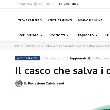
Forums
Shop
domenica, Agosto 9, 2026
TROVA L’ESPERTO
CENTRI TRAPIANTI
DIAGNOSI ON LINE
Per iniziare
Prodotti
Trapianto
Tr
Home
Aree tematiche
Altre calvizie
Il casco che salva i capelli dalla chemi
5 Giugno 2015
Aggiornato il:
30 Maggio 2
ALTRE CALVIZIE
Il casco che salva i
By
Redazione Calvizie.net