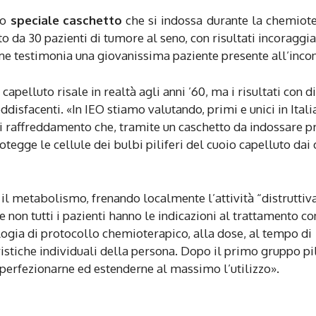
no
speciale caschetto
che si indossa durante la chemiot
to da 30 pazienti di tumore al seno, con risultati incoraggian
come testimonia una giovanissima paziente presente all’incon
capelluto risale in realtà agli anni ’60, ma i risultati con d
ddisfacenti. «In IEO stiamo valutando, primi e unici in Itali
i raffreddamento che, tramite un caschetto da indossare p
tegge le cellule dei bulbi piliferi del cuoio capelluto dai
 il metabolismo, frenando localmente l’attività “distruttiv
 non tutti i pazienti hanno le indicazioni al trattamento con
ologia di protocollo chemioterapico, alla dose, al tempo di
eristiche individuali della persona. Dopo il primo gruppo pi
perfezionarne ed estenderne al massimo l’utilizzo».