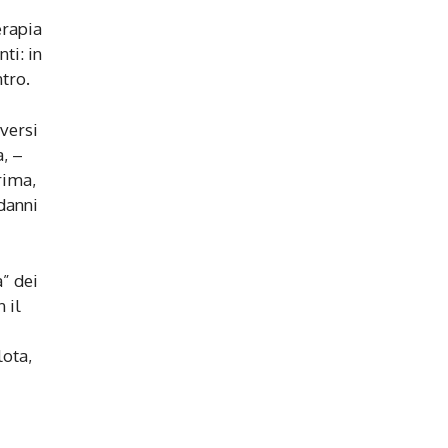
erapia
ti: in
tro.
iversi
a, –
rima,
 danni
a” dei
 il
lota,