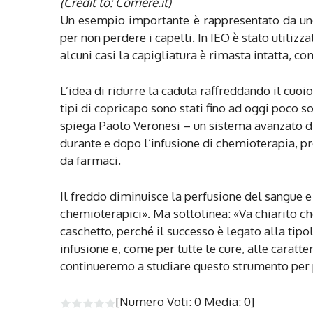
(Credit to: Corriere.it)
Un esempio importante è rappresentato da u
per non perdere i capelli. In IEO è stato utilizza
alcuni casi la capigliatura è rimasta intatta, 
L’idea di ridurre la caduta raffreddando il cuoio 
tipi di copricapo sono stati fino ad oggi poco so
spiega Paolo Veronesi – un sistema avanzato d
durante e dopo l’infusione di chemioterapia, pro
da farmaci.
Il freddo diminuisce la perfusione del sangue e
chemioterapici». Ma sottolinea: «Va chiarito che
caschetto, perché il successo è legato alla tip
infusione e, come per tutte le cure, alle caratt
continueremo a studiare questo strumento per 
[Numero Voti:
0
Media:
0
]