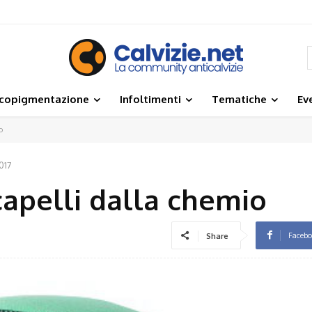
icopigmentazione
Infoltimenti
Tematiche
Ev
o
017
 capelli dalla chemio
Faceb
Share