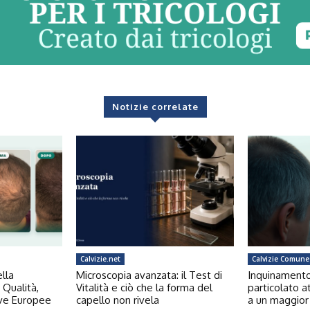
Notizie correlate
Calvizie.net
Calvizie Comune
ella
Microscopia avanzata: il Test di
Inquinamento e
 Qualità,
Vitalità e ciò che la forma del
particolato a
ive Europee
capello non rivela
a un maggior 