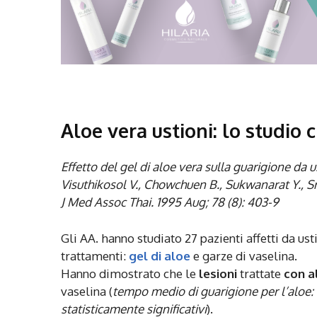
Aloe vera ustioni: lo studio c
Effetto del gel di aloe vera sulla guarigione da u
Visuthikosol V., Chowchuen B., Sukwanarat Y., S
J Med Assoc Thai. 1995 Aug; 78 (8): 403-9
Gli AA. hanno studiato 27 pazienti affetti da u
trattamenti:
gel di aloe
e garze di vaselina.
Hanno dimostrato che le
lesioni
trattate
con a
vaselina (
t
empo medio di guarigione per l’aloe: 11
statisticamente significativi
).