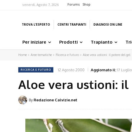
Forums
Shop
venerdì, Agosto 7, 2026
TROVA L’ESPERTO
CENTRI TRAPIANTI
DIAGNOSI ON LINE
Per iniziare
Prodotti
Trapianto
Tr
Home
Aree tematiche
Ricerca e futuro
Aloe vera ustioni: il potere del gel
12 Agosto 2000
Aggiornato il:
17 Lugli
RICERCA E FUTURO
Aloe vera ustioni: i
By
Redazione Calvizie.net