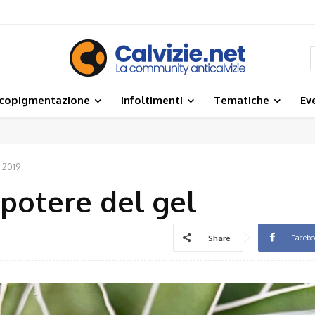
icopigmentazione
Infoltimenti
Tematiche
Ev
o 2019
l potere del gel
Faceb
Share