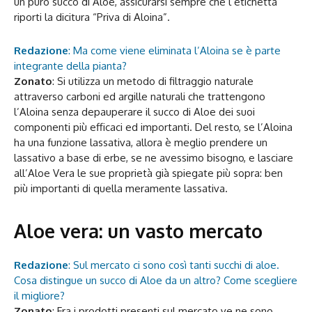
un puro succo di Aloe, assicurarsi sempre che l’etichetta
riporti la dicitura “Priva di Aloina”.
Redazione
: Ma come viene eliminata l’Aloina se è parte
integrante della pianta?
Zonato
: Si utilizza un metodo di filtraggio naturale
attraverso carboni ed argille naturali che trattengono
l’Aloina senza depauperare il succo di Aloe dei suoi
componenti più efficaci ed importanti. Del resto, se l’Aloina
ha una funzione lassativa, allora è meglio prendere un
lassativo a base di erbe, se ne avessimo bisogno, e lasciare
all’Aloe Vera le sue proprietà già spiegate più sopra: ben
più importanti di quella meramente lassativa.
Aloe vera: un vasto mercato
Redazione
: Sul mercato ci sono così tanti succhi di aloe.
Cosa distingue un succo di Aloe da un altro? Come scegliere
il migliore?
Zonato
: Fra i prodotti presenti sul mercato ve ne sono