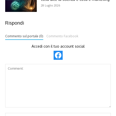
28 Luglio 2026
Rispondi
Commento sul portale (0)
Commento Facebook
Accedi con il tuo account social
Comment:
Na