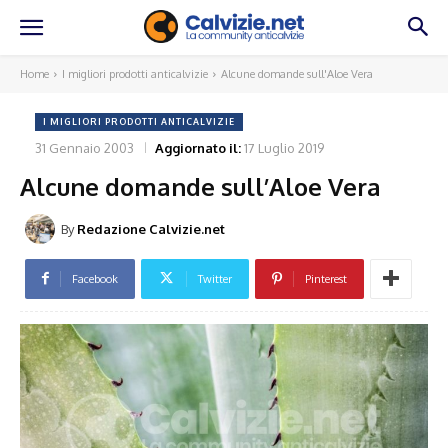
Home
I migliori prodotti anticalvizie
Alcune domande sull'Aloe Vera
I MIGLIORI PRODOTTI ANTICALVIZIE
31 Gennaio 2003
Aggiornato il:
17 Luglio 2019
Alcune domande sull’Aloe Vera
By
Redazione Calvizie.net
Facebook
Twitter
Pinterest