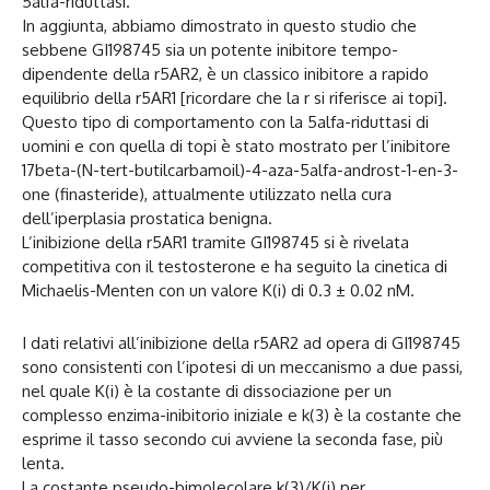
5alfa-riduttasi.
In aggiunta, abbiamo dimostrato in questo studio che
sebbene GI198745 sia un potente inibitore tempo-
dipendente della r5AR2, è un classico inibitore a rapido
equilibrio della r5AR1 [ricordare che la r si riferisce ai topi].
Questo tipo di comportamento con la 5alfa-riduttasi di
uomini e con quella di topi è stato mostrato per l’inibitore
17beta-(N-tert-butilcarbamoil)-4-aza-5alfa-androst-1-en-3-
one (finasteride), attualmente utilizzato nella cura
dell’iperplasia prostatica benigna.
L’inibizione della r5AR1 tramite GI198745 si è rivelata
competitiva con il testosterone e ha seguito la cinetica di
Michaelis-Menten con un valore K(i) di 0.3 ± 0.02 nM.
I dati relativi all’inibizione della r5AR2 ad opera di GI198745
sono consistenti con l’ipotesi di un meccanismo a due passi,
nel quale K(i) è la costante di dissociazione per un
complesso enzima-inibitorio iniziale e k(3) è la costante che
esprime il tasso secondo cui avviene la seconda fase, più
lenta.
La costante pseudo-bimolecolare k(3)/K(i) per