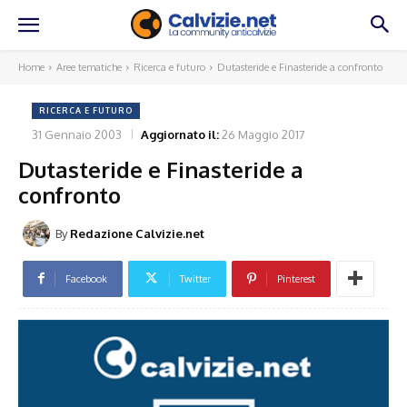
Home
Aree tematiche
Ricerca e futuro
Dutasteride e Finasteride a confronto
RICERCA E FUTURO
31 Gennaio 2003
Aggiornato il:
26 Maggio 2017
Dutasteride e Finasteride a
confronto
By
Redazione Calvizie.net
Facebook
Twitter
Pinterest