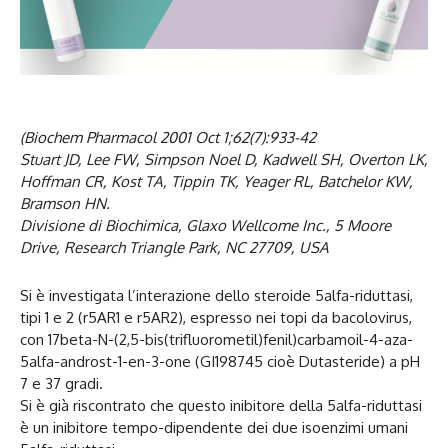
(Biochem Pharmacol 2001 Oct 1;62(7):933-42
Stuart JD, Lee FW, Simpson Noel D, Kadwell SH, Overton LK,
Hoffman CR, Kost TA, Tippin TK, Yeager RL, Batchelor KW,
Bramson HN.
Divisione di Biochimica, Glaxo Wellcome Inc., 5 Moore
Drive, Research Triangle Park, NC 27709, USA
Si è investigata l’interazione dello steroide 5alfa-riduttasi,
tipi 1 e 2 (r5AR1 e r5AR2), espresso nei topi da bacolovirus,
con 17beta-N-(2,5-bis(trifluorometil)fenil)carbamoil-4-aza-
5alfa-androst-1-en-3-one (GI198745 cioè Dutasteride) a pH
7 e 37 gradi.
Si è già riscontrato che questo inibitore della 5alfa-riduttasi
è un inibitore tempo-dipendente dei due isoenzimi umani