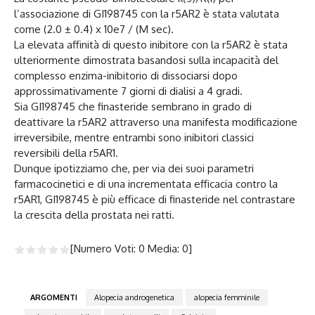
l’associazione di GI198745 con la r5AR2 è stata valutata
come (2.0 ± 0.4) x 10e7 / (M sec).
La elevata affinità di questo inibitore con la r5AR2 è stata
ulteriormente dimostrata basandosi sulla incapacità del
complesso enzima-inibitorio di dissociarsi dopo
approssimativamente 7 giorni di dialisi a 4 gradi.
Sia GI198745 che finasteride sembrano in grado di
deattivare la r5AR2 attraverso una manifesta modificazione
irreversibile, mentre entrambi sono inibitori classici
reversibili della r5AR1.
Dunque ipotizziamo che, per via dei suoi parametri
farmacocinetici e di una incrementata efficacia contro la
r5AR1, GI198745 è più efficace di finasteride nel contrastare
la crescita della prostata nei ratti.
[Numero Voti:
0
Media:
0
]
ARGOMENTI
Alopecia androgenetica
alopecia femminile