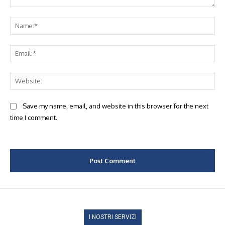
Comment:
Na
Ema
Web
Save my name, email, and website in this browser for the next
time I comment.
I NOSTRI SERVIZI