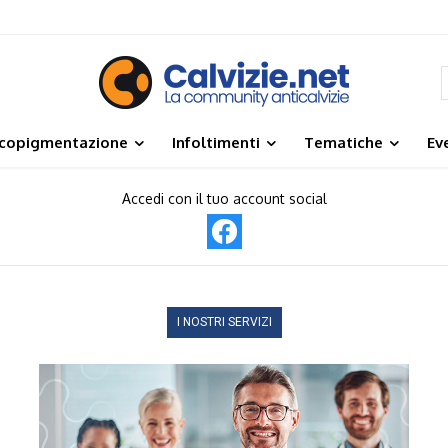
icopigmentazione
Infoltimenti
Tematiche
Ev
Accedi con il tuo account social
I NOSTRI SERVIZI