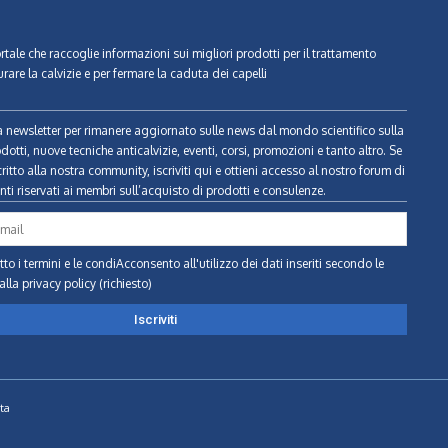
ortale che raccoglie informazioni sui migliori prodotti per il trattamento
urare la calvizie e per fermare la caduta dei capelli
tra newsletter per rimanere aggiornato sulle news dal mondo scientifico sulla
odotti, nuove tecniche anticalvizie, eventi, corsi, promozioni e tanto altro. Se
ritto alla nostra community, iscriviti qui e ottieni accesso al nostro forum di
ti riservati ai membri sull’acquisto di prodotti e consulenze.
to i termini e le condiAcconsento all'utilizzo dei dati inseriti secondo le
alla privacy policy (richiesto)
ta