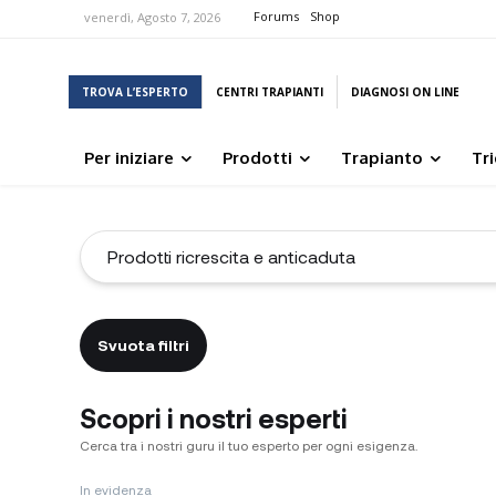
Forums
Shop
venerdì, Agosto 7, 2026
TROVA L’ESPERTO
CENTRI TRAPIANTI
DIAGNOSI ON LINE
Per iniziare
Prodotti
Trapianto
Tr
Svuota filtri
Scopri i nostri esperti
Cerca tra i nostri guru il tuo esperto per ogni esigenza.
In evidenza