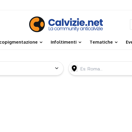
icopigmentazione
Infoltimenti
Tematiche
Ev