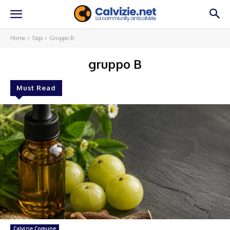
Home
Tags
Gruppo B
gruppo B
Must Read
Calvizie Comune