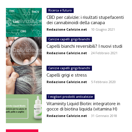
Ricerca e futuro
CBD per calvizie: i risultati stupefacenti
dei cannabinoidi della canapa
Redazione Calvizie.net
-
10 Giugno 2021
Canizie capelli grigi/bianchi
Capelli bianchi reversibili? I nuovi studi
Redazione Calvizie.net
-
24 Febbraio 2021
Canizie capelli grigi/bianchi
Capelli grigi e stress
Redazione Calvizie.net
-
5 Febbraio 2020
I migliori prodotti anticalvizie
Vitaminity Liquid Biotin: integratore in
gocce di biotina liquida (vitamina H)
Redazione Calvizie.net
-
31 Gennaio 2018