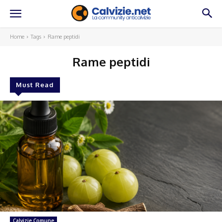
Home
Tags
Rame peptidi
Rame peptidi
Must Read
Calvizie Comune