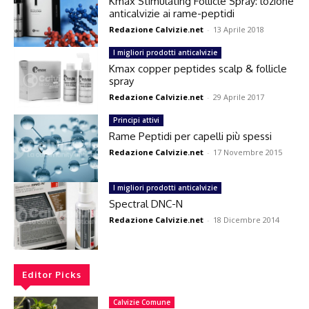
Kmax Stimulating Follicle Spray: lozione
anticalvizie ai rame-peptidi
Redazione Calvizie.net
-
13 Aprile 2018
I migliori prodotti anticalvizie
Kmax copper peptides scalp & follicle
spray
Redazione Calvizie.net
-
29 Aprile 2017
Principi attivi
Rame Peptidi per capelli più spessi
Redazione Calvizie.net
-
17 Novembre 2015
I migliori prodotti anticalvizie
Spectral DNC-N
Redazione Calvizie.net
-
18 Dicembre 2014
Editor Picks
Calvizie Comune