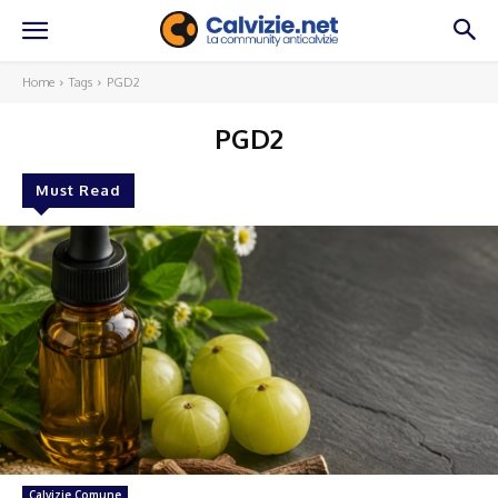
Home
Tags
PGD2
PGD2
Must Read
Calvizie Comune