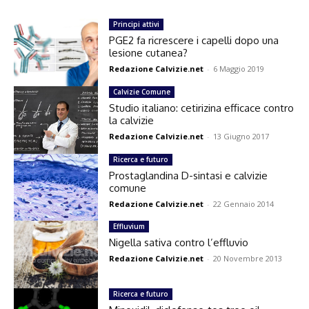
Principi attivi
PGE2 fa ricrescere i capelli dopo una
lesione cutanea?
Redazione Calvizie.net
-
6 Maggio 2019
Calvizie Comune
Studio italiano: cetirizina efficace contro
la calvizie
Redazione Calvizie.net
-
13 Giugno 2017
Ricerca e futuro
Prostaglandina D-sintasi e calvizie
comune
Redazione Calvizie.net
-
22 Gennaio 2014
Effluvium
Nigella sativa contro l’effluvio
Redazione Calvizie.net
-
20 Novembre 2013
Ricerca e futuro