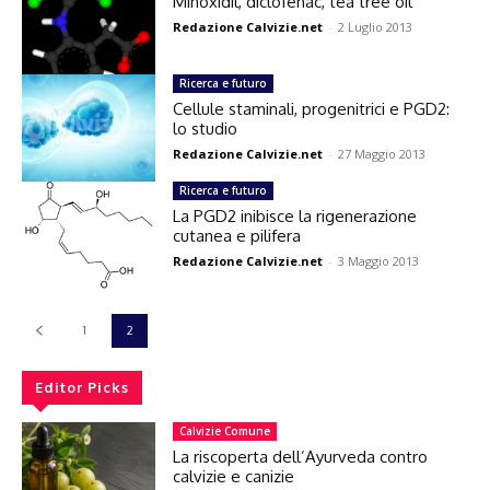
Minoxidil, diclofenac, tea tree oil
Redazione Calvizie.net
-
2 Luglio 2013
Ricerca e futuro
Cellule staminali, progenitrici e PGD2:
lo studio
Redazione Calvizie.net
-
27 Maggio 2013
Ricerca e futuro
La PGD2 inibisce la rigenerazione
cutanea e pilifera
Redazione Calvizie.net
-
3 Maggio 2013
1
2
Editor Picks
Calvizie Comune
La riscoperta dell’Ayurveda contro
calvizie e canizie