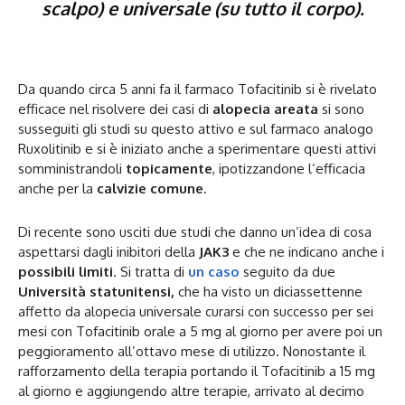
scalpo) e universale (su tutto il corpo).
Da quando circa 5 anni fa il farmaco Tofacitinib si è rivelato
efficace nel risolvere dei casi di
alopecia areata
si sono
susseguiti gli studi su questo attivo e sul farmaco analogo
Ruxolitinib e si è iniziato anche a sperimentare questi attivi
somministrandoli
topicamente
, ipotizzandone l’efficacia
anche per la
calvizie comune
.
Di recente sono usciti due studi che danno un’idea di cosa
aspettarsi dagli inibitori della
JAK3
e che ne indicano anche i
possibili limiti
. Si tratta di
un caso
seguito da due
Università statunitensi,
che ha visto un diciassettenne
affetto da alopecia universale curarsi con successo per sei
mesi con Tofacitinib orale a 5 mg al giorno per avere poi un
peggioramento all’ottavo mese di utilizzo. Nonostante il
rafforzamento della terapia portando il Tofacitinib a 15 mg
al giorno e aggiungendo altre terapie, arrivato al decimo