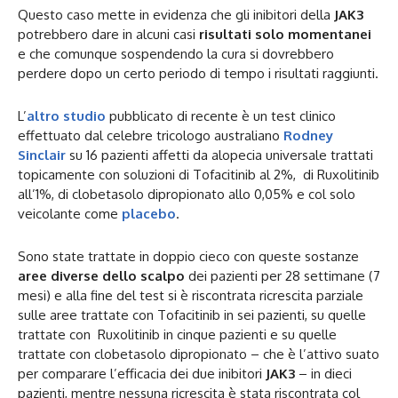
Questo caso mette in evidenza che gli inibitori della
JAK3
potrebbero dare in alcuni casi
risultati solo momentanei
e che comunque sospendendo la cura si dovrebbero
perdere dopo un certo periodo di tempo i risultati raggiunti.
L’
altro studio
pubblicato di recente è un test clinico
effettuato dal celebre tricologo australiano
Rodney
Sinclair
su 16 pazienti affetti da alopecia universale trattati
topicamente con soluzioni di Tofacitinib al 2%, di Ruxolitinib
all’1%, di clobetasolo dipropionato allo 0,05% e col solo
veicolante come
placebo
.
Sono state trattate in doppio cieco con queste sostanze
aree diverse dello scalpo
dei pazienti per 28 settimane (7
mesi) e alla fine del test si è riscontrata ricrescita parziale
sulle aree trattate con Tofacitinib in sei pazienti, su quelle
trattate con Ruxolitinib in cinque pazienti e su quelle
trattate con clobetasolo dipropionato – che è l’attivo suato
per comparare l’efficacia dei due inibitori
JAK3
– in dieci
pazienti, mentre nessuna ricrescita è stata riscontrata col