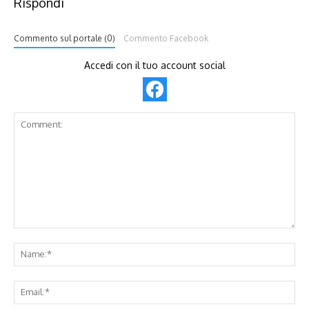
Rispondi
Commento sul portale (0)
Commento Facebook
Accedi con il tuo account social
Comment:
Na
Ema