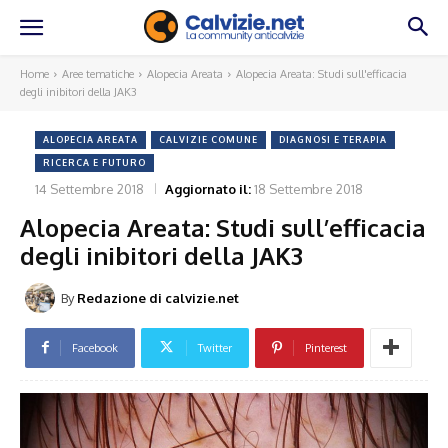
Home
Aree tematiche
Alopecia Areata
Alopecia Areata: Studi sull'efficacia
degli inibitori della JAK3
ALOPECIA AREATA
CALVIZIE COMUNE
DIAGNOSI E TERAPIA
RICERCA E FUTURO
14 Settembre 2018
Aggiornato il:
18 Settembre 2018
Alopecia Areata: Studi sull’efficacia
degli inibitori della JAK3
By
Redazione di calvizie.net
Facebook
Twitter
Pinterest