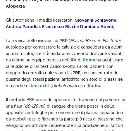
Alopecia
Gli autori sono i medici ricercatori:
Giovanni Schiavone,
Andrea Paradisi, Francesco Ricci e Damiano Abeni,
La tecnica delle iniezioni di
PRP
(
Plasma Ricco in Piastrine
)
autologo per contrastare la calvizie è consolidata da alcuni
anni in tricologia e si è andata arricchendo di alcune varianti;
da ultimo un’equipe medica dell’
IDI di Roma
ha pubblicato
la relazione di un test clinico svolto su 168 pazienti con
gruppo di controllo utilizzando
iL-PRF
, un concentrato di
plasma degli stessi pazienti arricchito non solo di
piastrine
,
ma anche di
leucociti
(
globuli bianchi
) e
fibrina
.
Il metodo PRP prevede appunto l’estrazione dal paziente di
una fiala (
60-120 ml
) di sangue che viene posta in delle
apposite centrifughe per concentrare il plasma separandolo
dai globuli rossi e filtrando la parte più ricca di piastrine che
vengono poi attivate inducendole alla produzione di fattori