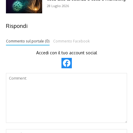
28 Luglio 2026
Rispondi
Commento sul portale (0)
Commento Facebook
Accedi con il tuo account social
Comment:
Na