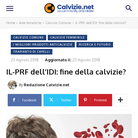
Home
Aree tematiche
Calvizie Comune
IL-PRF dell'IDI: fine della calvizie?
CALVIZIE COMUNE
CALVIZIE FEMMINILE
I MIGLIORI PRODOTTI ANTICALVIZIE
RICERCA E FUTURO
TRAPIANTO DI CAPELLI
23 Agosto 2018
Aggiornato il:
23 Agosto 2018
IL-PRF dell’IDI: fine della calvizie?
By
Redazione Calvizie.net
Facebook
Twitter
Pinterest