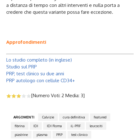
a distanza di tempo con altri interventi e nulla porta a
credere che questa variante possa fare eccezione.
Approfondimenti
Lo studio completo (in inglese)
Studio sul PRP
PRP, test clinico su due anni
PRP autologo con cellule CD34+
[Numero Voti:
2
Media:
3
]
ARGOMENTI
Calvizie
cura definitiva
featured
fibrina
IDI
IDI Roma
iL-PRF
leucociti
piastrine
plasma
PRP
test clinico