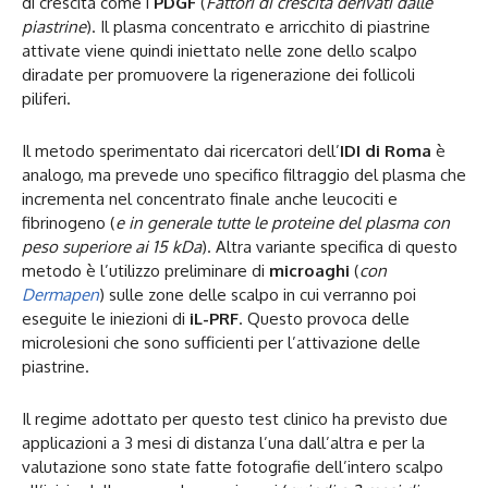
di crescita come i
PDGF
(
Fattori di crescita derivati dalle
piastrine
). Il plasma concentrato e arricchito di piastrine
attivate viene quindi iniettato nelle zone dello scalpo
diradate per promuovere la rigenerazione dei follicoli
piliferi.
Il metodo sperimentato dai ricercatori dell’
IDI di Roma
è
analogo, ma prevede uno specifico filtraggio del plasma che
incrementa nel concentrato finale anche leucociti e
fibrinogeno (
e in generale tutte le proteine del plasma con
peso superiore ai 15 kDa
). Altra variante specifica di questo
metodo è l’utilizzo preliminare di
microaghi
(
con
Dermapen
) sulle zone delle scalpo in cui verranno poi
eseguite le iniezioni di
iL-PRF
. Questo provoca delle
microlesioni che sono sufficienti per l’attivazione delle
piastrine.
Il regime adottato per questo test clinico ha previsto due
applicazioni a 3 mesi di distanza l’una dall’altra e per la
valutazione sono state fatte fotografie dell’intero scalpo