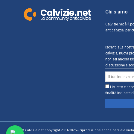
Chi siamo
Calvizie.net
è il p
anticalvizie, per c
Iscriviti alla nos
calvizie, nuovi pr
non sei ancora isc
discussione e scon
Ho letto e accet
finalità indicate
d
© Calvizie.net Copyright 2001-2025 - riproduzione anche parziale vieta