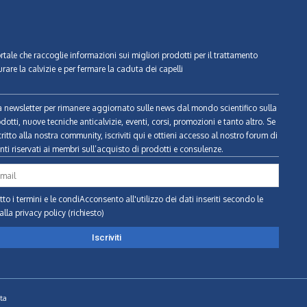
ortale che raccoglie informazioni sui migliori prodotti per il trattamento
urare la calvizie e per fermare la caduta dei capelli
tra newsletter per rimanere aggiornato sulle news dal mondo scientifico sulla
odotti, nuove tecniche anticalvizie, eventi, corsi, promozioni e tanto altro. Se
ritto alla nostra community, iscriviti qui e ottieni accesso al nostro forum di
ti riservati ai membri sull’acquisto di prodotti e consulenze.
to i termini e le condiAcconsento all'utilizzo dei dati inseriti secondo le
alla privacy policy (richiesto)
ta