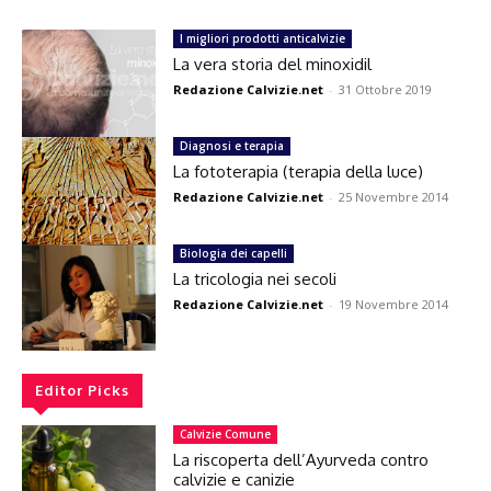
I migliori prodotti anticalvizie
La vera storia del minoxidil
Redazione Calvizie.net
-
31 Ottobre 2019
Diagnosi e terapia
La fototerapia (terapia della luce)
Redazione Calvizie.net
-
25 Novembre 2014
Biologia dei capelli
La tricologia nei secoli
Redazione Calvizie.net
-
19 Novembre 2014
Editor Picks
Calvizie Comune
La riscoperta dell’Ayurveda contro
calvizie e canizie