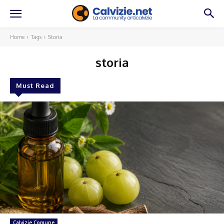
Home
Tags
Storia
storia
Must Read
Calvizie Comune