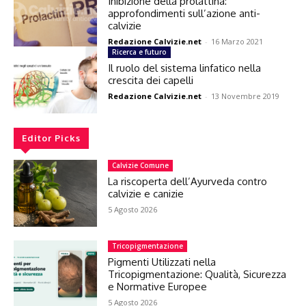
Inibizione della prolattina:
approfondimenti sull’azione anti-
calvizie
Redazione Calvizie.net
-
16 Marzo 2021
Ricerca e futuro
Il ruolo del sistema linfatico nella
crescita dei capelli
Redazione Calvizie.net
-
13 Novembre 2019
Editor Picks
Calvizie Comune
La riscoperta dell’Ayurveda contro
calvizie e canizie
5 Agosto 2026
Tricopigmentazione
Pigmenti Utilizzati nella
Tricopigmentazione: Qualità, Sicurezza
e Normative Europee
5 Agosto 2026