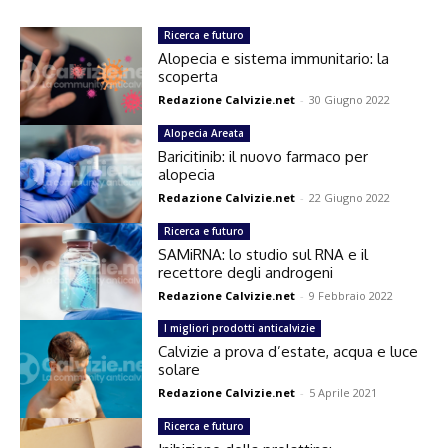
Ricerca e futuro
Alopecia e sistema immunitario: la
scoperta
Redazione Calvizie.net
-
30 Giugno 2022
Alopecia Areata
Baricitinib: il nuovo farmaco per
alopecia
Redazione Calvizie.net
-
22 Giugno 2022
Ricerca e futuro
SAMiRNA: lo studio sul RNA e il
recettore degli androgeni
Redazione Calvizie.net
-
9 Febbraio 2022
I migliori prodotti anticalvizie
Calvizie a prova d’estate, acqua e luce
solare
Redazione Calvizie.net
-
5 Aprile 2021
Ricerca e futuro