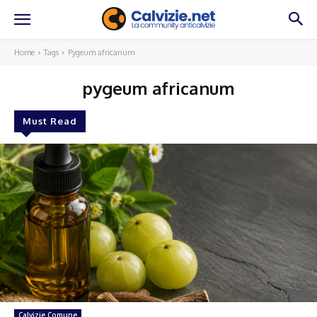
Home
Tags
Pygeum africanum
pygeum africanum
Must Read
Calvizie Comune