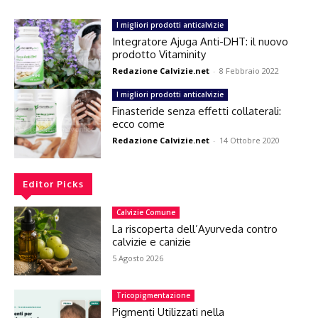
I migliori prodotti anticalvizie
Integratore Ajuga Anti-DHT: il nuovo
prodotto Vitaminity
Redazione Calvizie.net
-
8 Febbraio 2022
I migliori prodotti anticalvizie
Finasteride senza effetti collaterali:
ecco come
Redazione Calvizie.net
-
14 Ottobre 2020
Editor Picks
Calvizie Comune
La riscoperta dell’Ayurveda contro
calvizie e canizie
5 Agosto 2026
Tricopigmentazione
Pigmenti Utilizzati nella