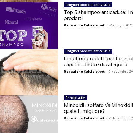
I migliori prodotti anticalvizie
Top 5 shampoo anticaduta: i m
prodotti
Redazione Calvizie.net
-
24 Giugno 2020
I migliori prodotti anticalvizie
I migliori prodotti per la cadu
capelli – Indice di categoria
Redazione Calvizie.net
-
9 Novembre 20
Principi attivi
Minoxidil solfato Vs Minoxidi
quale il migliore?
Redazione Calvizie.net
-
23 Novembre 2