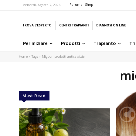
Forums
Shop
venerdì, Agosto 7, 2026
TROVA L’ESPERTO
CENTRI TRAPIANTI
DIAGNOSI ON LINE
Per iniziare
Prodotti
Trapianto
Tr
Home
Tags
Migliori prodotti anticalvizie
mi
Must Read