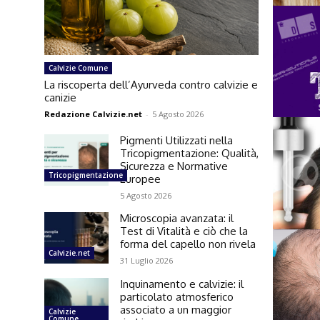
Calvizie Comune
La riscoperta dell’Ayurveda contro calvizie e
canizie
Redazione Calvizie.net
-
5 Agosto 2026
Pigmenti Utilizzati nella
Tricopigmentazione: Qualità,
Sicurezza e Normative
Tricopigmentazione
Europee
5 Agosto 2026
Microscopia avanzata: il
Test di Vitalità e ciò che la
forma del capello non rivela
Calvizie.net
31 Luglio 2026
Inquinamento e calvizie: il
particolato atmosferico
associato a un maggior
Calvizie
Comune