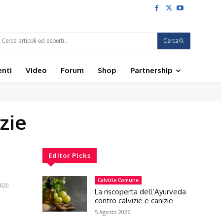
Cerca
enti
Video
Forum
Shop
Partnership
zie
Editor Picks
Calvizie Comune
020
La riscoperta dell’Ayurveda
contro calvizie e canizie
5 Agosto 2026