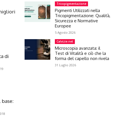
Tricopigmentazione
Pigmenti Utilizzati nella
igliori
Tricopigmentazione: Qualità,
Sicurezza e Normative
Europee
5 Agosto 2026
Calvizie.net
Microscopia avanzata: il
Test di Vitalità e ciò che la
ta di
forma del capello non rivela
31 Luglio 2026
19
l base:
018