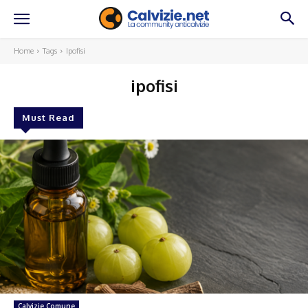
Home
Tags
Ipofisi
ipofisi
Must Read
Calvizie Comune