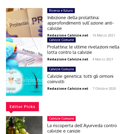
Ricerca e futuro
Inibizione della prolattina:
approfondimenti sull’azione anti-
calvizie
Redazione Calvizie.net
-
16 Marzo 2021
Calvizie Comune
Prolattina: le ultime rivelazioni nella
lotta contro la calvizie
Redazione Calvizie.net
-
4 Marzo 2021
Calvizie Comune
Calvizie genetica: tutti gli ormoni
coinvolti
Redazione Calvizie.net
-
7 Ottobre 2020
Editor Picks
Calvizie Comune
La riscoperta dell’Ayurveda contro
calvizie e canizie