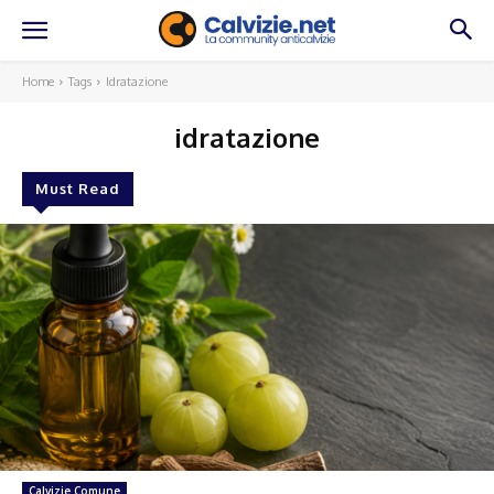
Home
Tags
Idratazione
idratazione
Must Read
Calvizie Comune