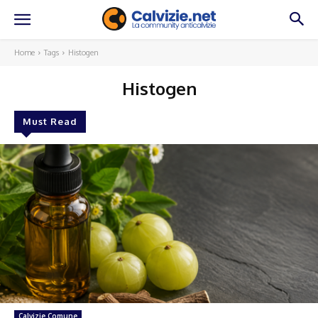
Home
Tags
Histogen
Histogen
Must Read
Calvizie Comune