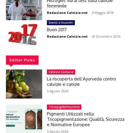
Histogen: via ai test sulla calvizie
femminile
Redazione Calvizie.net
-
4 Maggio 2018
Eventi e Incontri
Buon 2017
Redazione Calvizie.net
-
30 Dicembre 2016
Editor Picks
Calvizie Comune
La riscoperta dell’Ayurveda contro
calvizie e canizie
5 Agosto 2026
Tricopigmentazione
Pigmenti Utilizzati nella
Tricopigmentazione: Qualità, Sicurezza
e Normative Europee
5 Agosto 2026